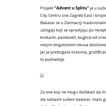
Projekt
"Advent u Splitu"
je u subo
City Centru one Zagreb East i brojn
Bakalar se u Dalmaciji tradicionaln
zalogaji koji se spravljaju po recep
krokanti, pandoleti, kuglice od smok
svojim bogatstvom okusa doslovno o
jer je prebogata orasima, grožđic
to podneblje.
Za one koji ne mogu dočekati da ih
ste nabavili sušeni bakalar, malo 