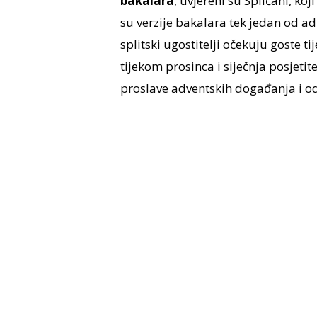
bakalara
, uvjereni su Splićani, ko
su verzije bakalara tek jedan od 
splitski ugostitelji očekuju goste t
tijekom prosinca i siječnja posjeti
proslave adventskih događanja i o