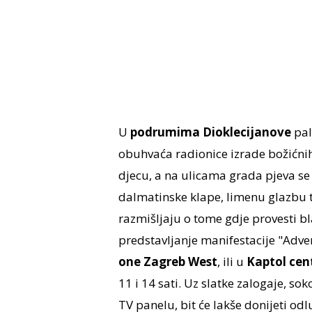
U
podrumima Dioklecijanove
pal
obuhvaća radionice izrade božićni
djecu, a na ulicama grada pjeva se 
dalmatinske klape, limenu glazbu te
razmišljaju o tome gdje provesti b
predstavljanje manifestacije "Adve
one Zagreb West
, ili u
Kaptol cen
11 i 14 sati. Uz slatke zalogaje, sok
TV panelu, bit će lakše donijeti odl