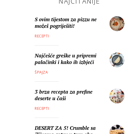
NAJČITANIJE
S ovim tijestom za pizzu ne
možeš pogriješiti!
RECEPTI
Najčešće greške u pripremi
palačinki i kako ih izbjeći
ŠPAJZA
3 brza recepta za prefine
deserte u čaši
RECEPTI
DESERT ZA 5! Crumble sa