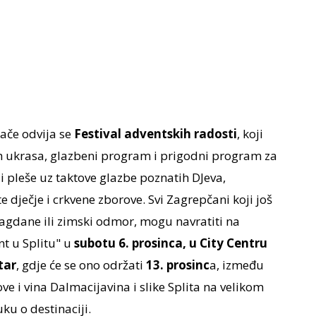
ače odvija se
Festival adventskih radosti
, koji
h ukrasa, glazbeni program i prigodni program za
i pleše uz taktove glazbe poznatih DJ­eva,
 dječje i crkvene zborove. Svi Zagrepčani koji još
lagdane ili zimski odmor, mogu navratiti na
nt u Splitu" u
subotu 6. prosinca, u City Centru
tar
, gdje će se ono održati
13. prosinc
a, između
ove i vina Dalmacijavina i slike Splita na velikom
uku o destinaciji.