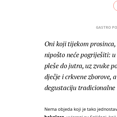
GASTRO P
Oni koji tijekom prosinca, 
nipošto neće pogriješiti: 
pleše do jutra, uz zvuke p
dječje i crkvene zborove, a
degustaciju tradicionaln
Nema objeda koji je tako jednostav