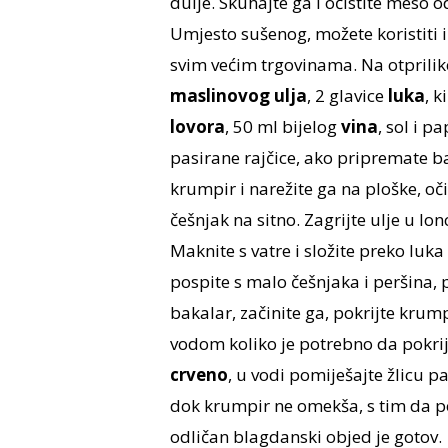
dulje. Skuhajte ga i očistite meso 
Umjesto sušenog, možete koristiti i
svim većim trgovinama. Na otprili
maslinovog ulja
, 2 glavice
luka
, 
lovora
, 50 ml bijelog
vina
, sol i p
pasirane rajčice, ako pripremate b
krumpir i narežite ga na ploške, oči
češnjak na sitno. Zagrijte ulje u lo
Maknite s vatre i složite preko luk
pospite s malo češnjaka i peršina, 
bakalar, začinite ga, pokrijte krump
vodom koliko je potrebno da pokrij
crveno
, u vodi pomiješajte žlicu p
dok krumpir ne omekša, s tim da po
odličan blagdanski objed je gotov.