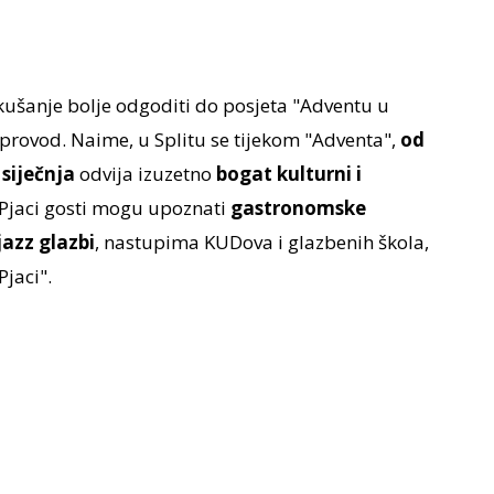
e kušanje bolje odgoditi do posjeta "Adventu u
r provod. Naime, u Splitu se tijekom "Adventa",
od
 siječnja
odvija izuzetno
bogat kulturni i
j Pjaci gosti mogu upoznati
gastronomske
jazz glazbi
, nastupima KUD­ova i glazbenih škola,
Pjaci".