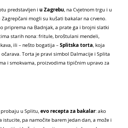
tu predstavljen i
u Zagrebu
, na Cvjetnom trgu i u
i Zagrepčani mogli su kušati bakalar na crveno.
o priprema na Badnjak, a prate ga i brojni slatki
tima starih nona: fritule, broštulani mendeli,
ava, ili – nešto bogatija –
Splitska torta
, koja
čarava. Torta je pravi simbol Dalmacije i Splita
ama i smokvama, proizvodima tipičnim upravo za
 probaju u Splitu,
evo recepta za bakalar
: ako
ga istucite, pa namočite barem jedan dan, a može i