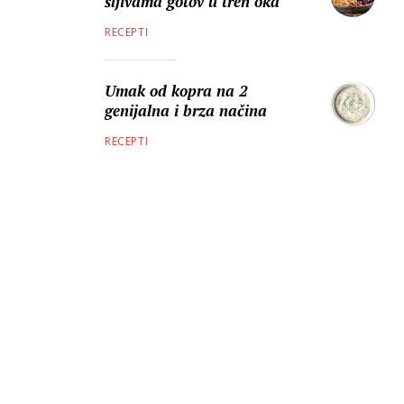
šljivama gotov u tren oka
RECEPTI
Umak od kopra na 2
genijalna i brza načina
RECEPTI