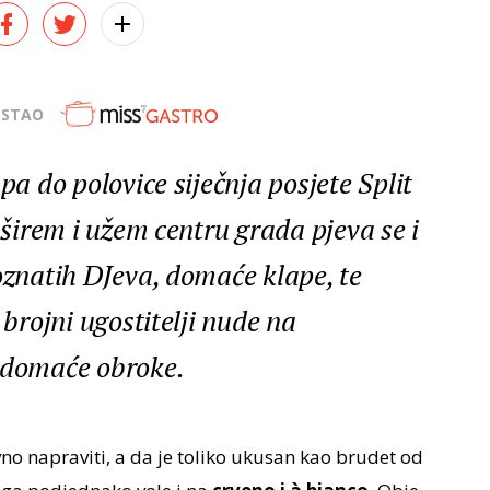
OSTAO
pa do polovice siječnja posjete Split
u širem i užem centru grada pjeva se i
oznatih DJ­eva, domaće klape, te
 brojni ugostitelji nude na
e domaće obroke.
no napraviti, a da je toliko ukusan kao brudet od