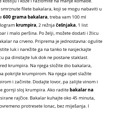
od kostiju i kože i razlomite na manje komade.
 smrznute filete bakalara, koji se mogu nabaviti u
ke
600 grama bakalara
, treba vam 100 ml
kilogram
krumpira
, 2 režnja
češnjaka
, 1 list
apar i malo peršina. Po želji, možete dodati i žlicu
akalar na crveno. Priprema je jednostavna: ogulite
stite luk i narežite ga na tanko te nasjeckajte
ncu pa dinstajte luk dok ne postane staklast.
a red krumpira. Na njega složite dio bakalara,
pa pokrijte krumpirom. Na njega opet slažite
irom i začinite. Dodajte lovor, pa zalijte vinom i
e gornji sloj krumpira. Ako radite
bakalar na
asirane rajčice. Bakalar kuhajte oko 45 minuta,
vremeno protresete lonac, bez miješanja. I