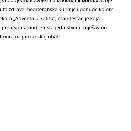
ji ga podjednako vole i na
crveno i à bianco
. Obje
aduta zdrave mediteranske kuhinje i ponude kojom
ijekom „Adventa u Splitu“, manifestacije koja
teljima Splita nudi zaista jedinstvenu mješavinu
dmora na jadranskoj obali.