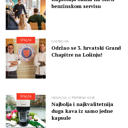
benzinskom servisu
ŠPAJZA
GASTRO.HR
Održao se 3. hrvatski Grand
Chapitre na Lošinju!
ŠPAJZA
INOVACIJA U PRIPREMI KAVE
Najbolja i najkvalitetnija
duga kava iz samo jedne
kapsule