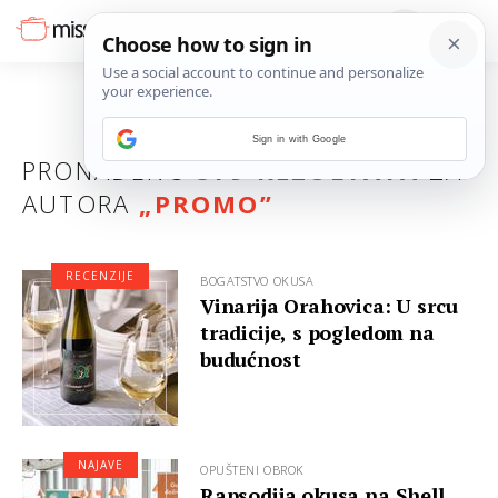
Sign in with Google
PRONAĐENO
579 REZULTATA
ZA
AUTORA
„PROMO”
RECENZIJE
BOGATSTVO OKUSA
Vinarija Orahovica: U srcu
tradicije, s pogledom na
budućnost
NAJAVE
OPUŠTENI OBROK
Rapsodija okusa na Shell