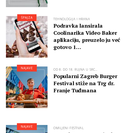
ŠPAJZA
TEHNOLOGIJA I HRANA
Podravka lansirala
Coolinarika Video Baker
aplikaciju, preuzelo ju već
gotovo 1…
NAJAVE
OD 8. DO 18. RUJNA U SRC…
Popularni Zagreb Burger
Festival stiže na Trg dr.
Franje Tuđmana
NAJAVE
OMILJENI FESTIVAL