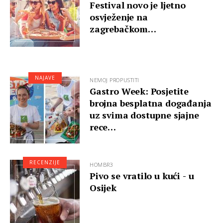
Festival novo je ljetno
osvježenje na
zagrebačkom…
NAJAVE
NEMOJ PROPUSTITI
Gastro Week: Posjetite
brojna besplatna događanja
uz svima dostupne sjajne
rece…
RECENZIJE
HOMBR3
Pivo se vratilo u kući - u
Osijek