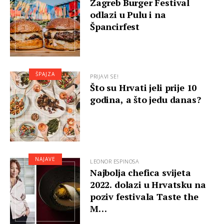
Zagreb Burger Festival
odlazi u Pulu i na
Špancirfest
ŠPAJZA
PRIJAVI SE!
Što su Hrvati jeli prije 10
godina, a što jedu danas?
NAJAVE
LEONOR ESPINOSA
Najbolja chefica svijeta
2022. dolazi u Hrvatsku na
poziv festivala Taste the
M…