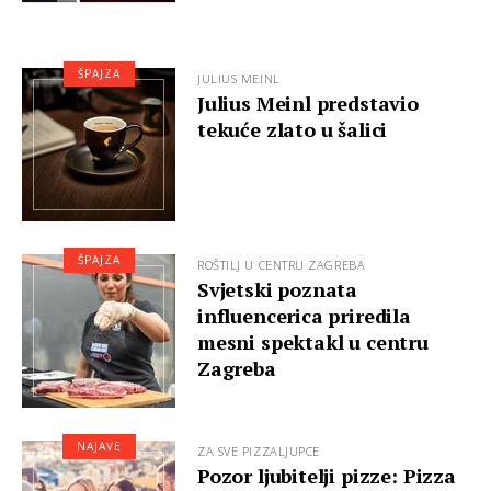
ŠPAJZA
JULIUS MEINL
Julius Meinl predstavio
tekuće zlato u šalici
ŠPAJZA
ROŠTILJ U CENTRU ZAGREBA
Svjetski poznata
influencerica priredila
mesni spektakl u centru
Zagreba
NAJAVE
ZA SVE PIZZALJUPCE
Pozor ljubitelji pizze: Pizza