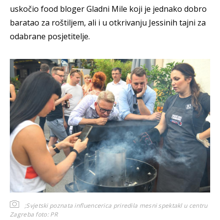
uskočio food bloger Gladni Mile koji je jednako dobro
baratao za roštiljem, ali i u otkrivanju Jessinih tajni za
odabrane posjetitelje.
;Svjetski poznata influencerica priredila mesni spektakl u centru
Zagreba
foto: PR