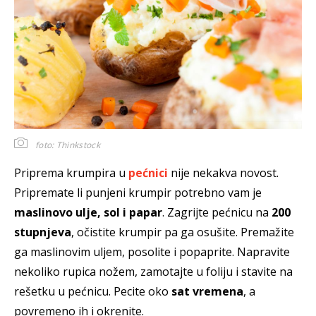
foto: Thinkstock
Priprema krumpira u
pećnici
nije nekakva novost.
Pripremate li punjeni krumpir potrebno vam je
maslinovo ulje, sol i papar
. Zagrijte pećnicu na
200
stupnjeva
, očistite krumpir pa ga osušite. Premažite
ga maslinovim uljem, posolite i popaprite. Napravite
nekoliko rupica nožem, zamotajte u foliju i stavite na
rešetku u pećnicu. Pecite oko
sat vremena
, a
povremeno ih i okrenite.