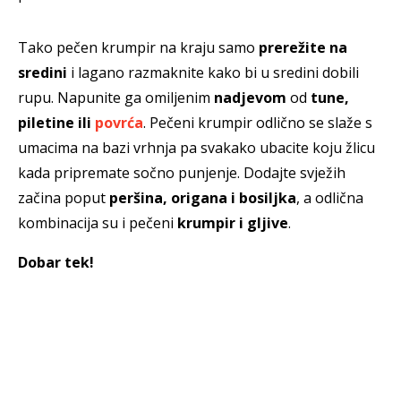
Tako pečen krumpir na kraju samo
prerežite na
sredini
i lagano razmaknite kako bi u sredini dobili
rupu. Napunite ga omiljenim
nadjevom
od
tune,
piletine ili
povrća
. Pečeni krumpir odlično se slaže s
umacima na bazi vrhnja pa svakako ubacite koju žlicu
kada pripremate sočno punjenje. Dodajte svježih
začina poput
peršina, origana i bosiljka
, a odlična
kombinacija su i pečeni
krumpir i gljive
.
Dobar tek!