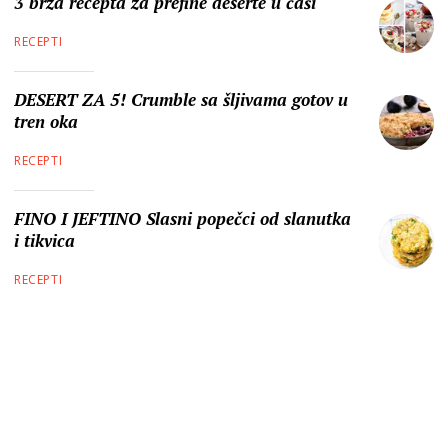
3 brza recepta za prefine deserte u čaši
RECEPTI
DESERT ZA 5! Crumble sa šljivama gotov u
tren oka
RECEPTI
FINO I JEFTINO Slasni popečci od slanutka
i tikvica
RECEPTI