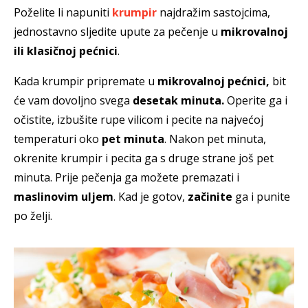
Poželite li napuniti
krumpir
najdražim sastojcima,
jednostavno sljedite upute za pečenje u
mikrovalnoj
ili klasičnoj pećnici
.
Kada krumpir pripremate u
mikrovalnoj pećnici,
bit
će vam dovoljno svega
desetak minuta.
Operite ga i
očistite, izbušite rupe vilicom i pecite na najvećoj
temperaturi oko
pet minuta
. Nakon pet minuta,
okrenite krumpir i pecita ga s druge strane još pet
minuta. Prije pečenja ga možete premazati i
maslinovim uljem
. Kad je gotov,
začinite
ga i punite
po želji.