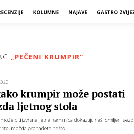
RECENZIJE
KOLUMNE
NAJAVE
GASTRO ZVIJE
AG
„
PEČENI KRUMPIR
”
OŽE!
kako krumpir može postati
zda ljetnog stola
može biti izvrsna ljetna namirnica dokazuju naši omiljeni sezo
virite, možda pronađete nešto …