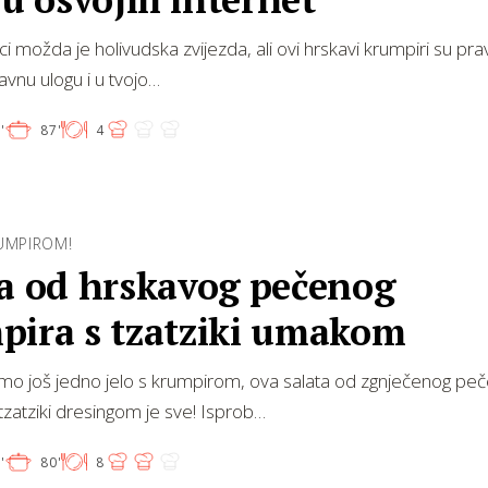
ci možda je holivudska zvijezda, ali ovi hrskavi krumpiri su pr
avnu ulogu i u tvojo…
'
87'
4
UMPIROM!
ta od hrskavog pečenog
pira s tzatziki umakom
amo još jedno jelo s krumpirom, ova salata od zgnječenog pe
tzatziki dresingom je sve! Isprob…
'
80'
8