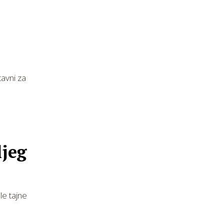
tavni za
ljeg
le tajne