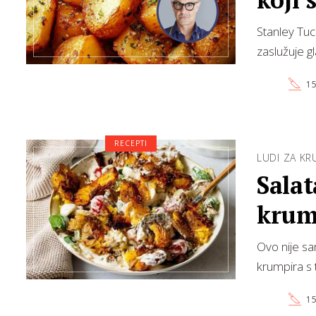
Stanley Tuc
zaslužuje gl
15
RECEPTI
LUDI ZA KR
Sala
krum
Ovo nije s
krumpira s 
15