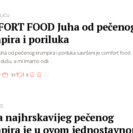
LICU
ORT FOOD Juha od pečeno
ira i poriluka
uha od pečenog krumpira i poriluka savršeni je comfort food
lo i dušu, a mi imamo odli…
'
35'
8
KS
a najhrskavijeg pečenog
pira je u ovom jednostavn