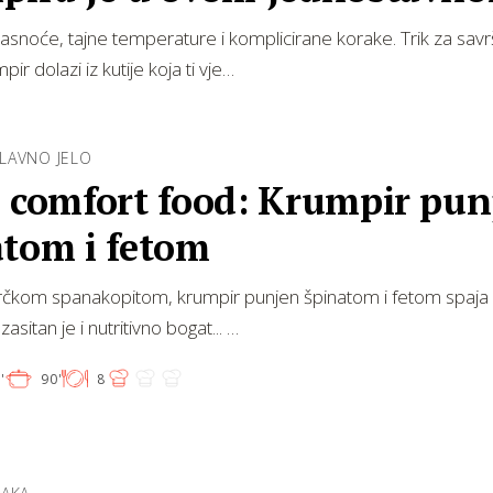
ojku
snoće, tajne temperature i komplicirane korake. Trik za sav
ir dolazi iz kutije koja ti vje…
GLAVNO JELO
i comfort food: Krumpir pun
atom i fetom
 grčkom spanakopitom, krumpir punjen špinatom i fetom spaja
zasitan je i nutritivno bogat... …
'
90'
8