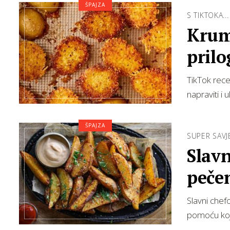
ŠPAJZA
S TIKTOKA...
Krum
prilo
TikTok rece
napraviti i 
ŠPAJZA
SUPER SAVJ
Slavn
peče
Slavni chef
pomoću koji