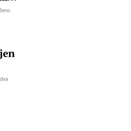
ršeno
jen
 dva