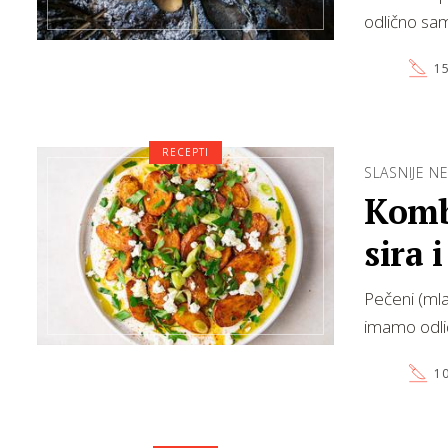
odlično samo
15
RECEPTI
SLASNIJE N
Kombi
sira 
Pečeni (mla
imamo odli
10