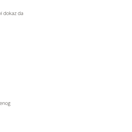
avi dokaz da
čenog