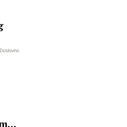
g
. Doslovno
om