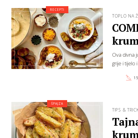
RECEPTI
TOPLO NA Ž
COMF
krump
Ova divna j
grije i tije
15
ŠPAJZA
TIPS & TRIC
Tajn
krum