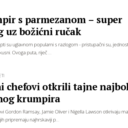
pir s parmezanom – super
g uz božićni ručak
pti su uglavnom popularni s razlogom - pristupačni su, jednos
ukusni. Ovoga puta, riječ …
ETI
i chefovi otkrili tajne najbo
nog krumpira
ovi Gordon Ramsay, Jamie Oliver i Nigella Lawson otkrivaju ma
h pripremaju najhrskaviji p…