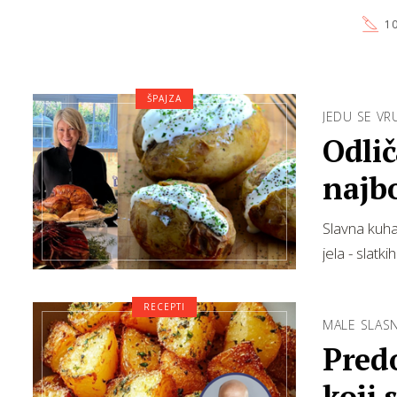
10
ŠPAJZA
JEDU SE VRU
Odlič
najb
Slavna kuha
jela - slatk
RECEPTI
MALE SLASN
Predo
koji 