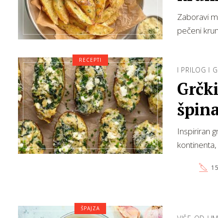
sast
Zaboravi ma
pečeni krump
RECEPTI
I PRILOG I 
Grčk
špin
Inspiriran
kontinenta, 
15
ŠPAJZA