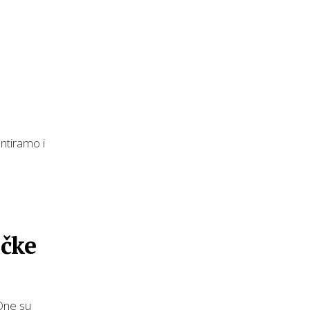
ntiramo i
ičke
 One su