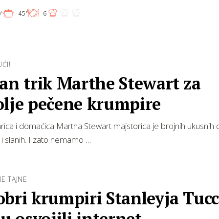
'
45'
6
ĆI!
an trik Marthe Stewart za
olje pečene krumpire
rica i domaćica Martha Stewart majstorica je brojnih ukusnih
ih i slanih. I zato nemamo …
E TAJNE
bri krumpiri Stanleyja Tucc
su osvojili internet