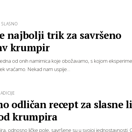
 SLASNO
e najbolji trik za savršeno
av krumpir
 jedna od onih namirnica koje obožavamo, s kojom eksperime
vijek vraćamo. Nekad nam uspije…
ADICIJE
 odličan recept za slasne l
 od krumpira
ra, odnosno ličke pole, savršene su u svojoj jednostavnosti.