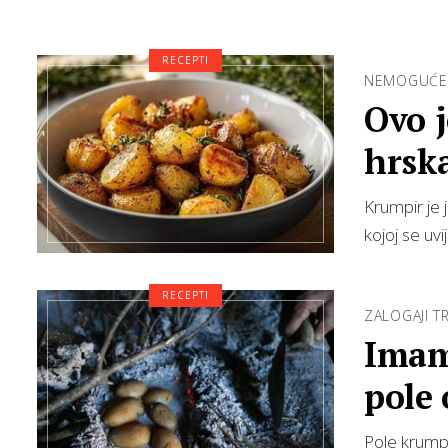
RECEPTI
NEMOGUĆE
Ovo j
hrsk
Krumpir je
kojoj se u
RECEPTI
ZALOGAJI TR
Imamo
pole
Pole krumpi