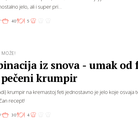
stalno jelo, ali i super pri…
'
40'
5
E MOŽE!
nacija iz snova - umak od 
i pečeni krumpir
di) krumpir na kremastoj feti jednostavno je jelo koje osvaja 
čan recept!
'
30'
4