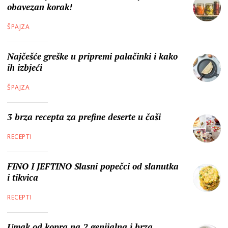
obavezan korak!
ŠPAJZA
Najčešće greške u pripremi palačinki i kako
ih izbjeći
ŠPAJZA
3 brza recepta za prefine deserte u čaši
RECEPTI
FINO I JEFTINO Slasni popečci od slanutka
i tikvica
RECEPTI
Umak od kopra na 2 genijalna i brza