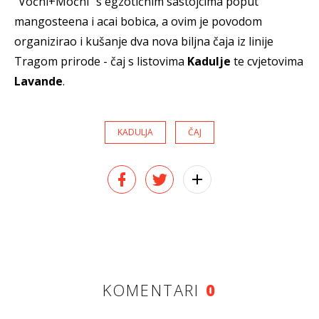
"Voćni+Moćni" s egzotičnim sastojcima poput
mangosteena i acai bobica, a ovim je povodom
organizirao i kušanje dva nova biljna čaja iz linije
Tragom prirode - čaj s listovima
Kadulje
te cvjetovima
Lavande
.
KADULJA
ČAJ
KOMENTARI
0