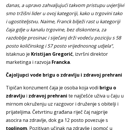
danas, a upravo zahvaljujući takvom pristupu uvjerljivi
smo tržišni lider u ovoj kategoriji, kako u trgovini tako
i ugostiteljstvu. Naime, Franck bilježi rast u kategoriji
čaja gdje u kanalu trgovine, bez diskontera, za
razdoblje prosinac i siječanj drži vodeću poziciju s 58
posto količinskog i 57 posto vrijednosnog udjela“
,
istaknuo je
Kristijan Gregorić
, izvršni direktor
marketinga i razvoja
Francka
.
Čajoljupci vode brigu o zdravlju i zdravoj prehrani
Tipičan konzument čaja je osoba koja vodi
brigu o
zdravlju
i
zdravoj prehrani
te najčešće uživa u čaju u
mirnom okruženju uz razgovor i druženje s obitelji i
prijateljima. Četvrtinu građana riječ čaj najprije
asocira na zdravlje, dok ga 12 posto povezuje s
toplinom
. Pozitivan učinak na zdravlje i pomoć u