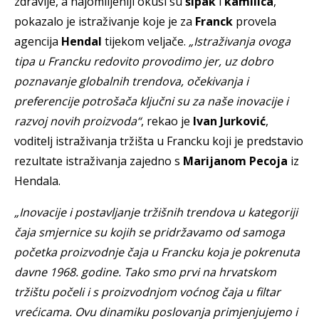
zdravlje, a najomiljeniji okusi su
šipak
i
kamilica
,
pokazalo je istraživanje koje je za
Franck
provela
agencija
Hendal
tijekom veljače.
„Istraživanja ovoga
tipa u Francku redovito provodimo jer, uz dobro
poznavanje globalnih trendova, očekivanja i
preferencije potrošača ključni su za naše inovacije i
razvoj novih proizvoda“
, rekao je
Ivan Jurković
,
voditelj istraživanja tržišta u Francku koji je predstavio
rezultate istraživanja zajedno s
Marijanom Pecoja
iz
Hendala.
„Inovacije i postavljanje tržišnih trendova u kategoriji
čaja smjernice su kojih se pridržavamo od samoga
početka proizvodnje čaja u Francku koja je pokrenuta
davne 1968. godine. Tako smo prvi na hrvatskom
tržištu počeli i s proizvodnjom voćnog čaja u filtar
vrećicama. Ovu dinamiku poslovanja primjenjujemo i