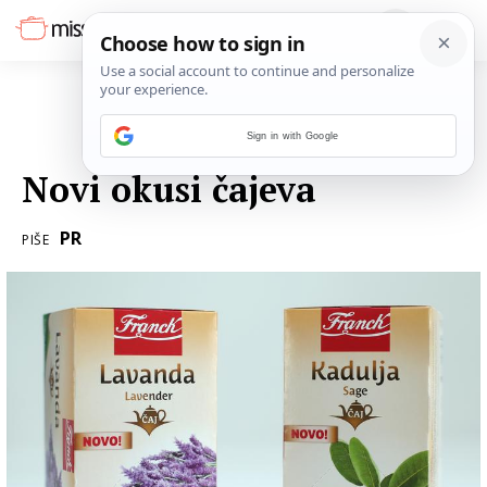
Sign in with Google
12. OŽUJKA 2015.
Novi okusi čajeva
PR
PIŠE