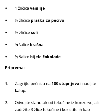
1 žličica
vanilije
½ žličice
praška za peciv
o
½ žličice
soli
¾ šalice
brašna
½ šalice
bijele čokolade
Priprema:
Zagrijte pećnicu na
180 stupnjeva
i nauljite
kalup.
Odvojite slanutak od tekućine iz konzerve, ali
zadržite 3 žlice tekućine i koristite ih kao