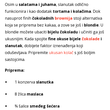
Osim u
salatama i juhama
, slanutak odlično
funkcionira i kao dodatak
tortama i kolačima
. Dok
nasuprot finih
čokoladnih
brownija
stoji alternativa
koja se priprema bez kakaa, a zove se još i
blondie
. U
blondie možete ubaciti
bijelu čokoladu
i učiniti ga još
ukusnijim. Kada spojite
fine okuse bijele
čokolade
i
slanutak
, dobijete faktor iznenađenja koji
oduševljava. Pripremite
ukusan kolač
s još boljim
sastojcima.
Priprema:
1 konzerva
slanutka
8 žlica
maslaca
¾ šalice
smeđeg šećera