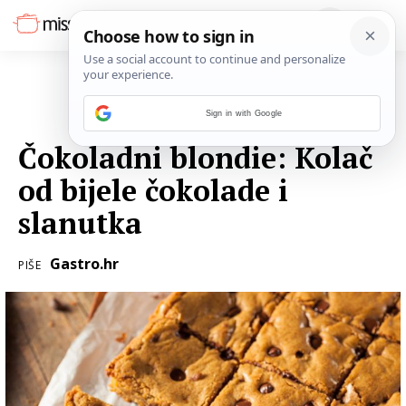
Sign in with Google
31. SRPNJA 2016.
Čokoladni blondie: Kolač
od bijele čokolade i
slanutka
Gastro.hr
PIŠE