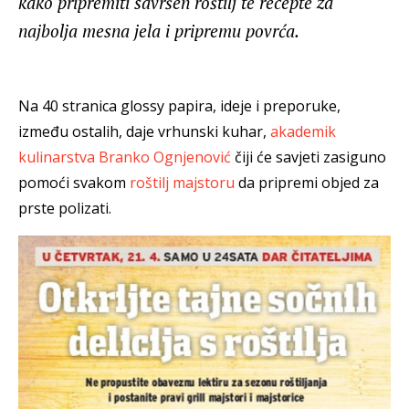
kako pripremiti savršen roštilj te recepte za
najbolja mesna jela i pripremu povrća.
Na 40 stranica glossy papira, ideje i preporuke,
između ostalih, daje vrhunski kuhar,
akademik
kulinarstva Branko Ognjenović
čiji će savjeti zasiguno
pomoći svakom
roštilj majstoru
da pripremi objed za
prste polizati.