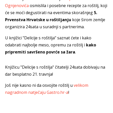
Ognjenovića
osmislila i posebne recepte za roštilj, koji
će se moći degustirati na eventima skorašnjeg
5.
Prvenstva Hrvatske u roštiljanju
koje širom zemlje
organizira 24sata u suradnji s partnerima.
U knjižici "Delicije s roštilja" saznat ćete i kako
odabrati najbolje meso, opremu za roštilj i
kako
pripremiti savršeno povrće sa žara
.
Knjižicu "Delicije s roštilja" čitatelji 24sata dobivaju na
dar besplatno 21. travnja!
Još nije kasno ni da osvojite roštilj u
velikom
nagradnom natječaju Gastro.hr-a
!