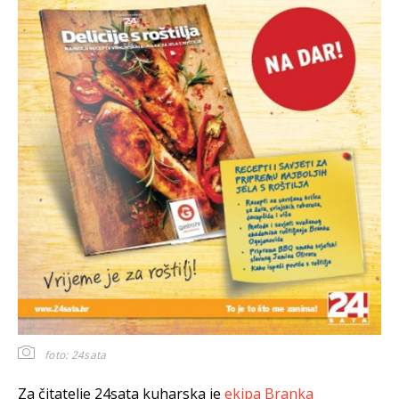
foto: 24sata
Za čitatelje 24sata kuharska je
ekipa Branka