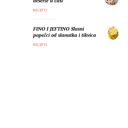
deserte u čaši
RECEPTI
FINO I JEFTINO Slasni
popečci od slanutka i tikvica
RECEPTI