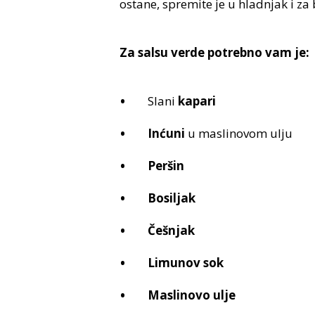
ostane, spremite je u hladnjak i z
Za salsu verde potrebno vam je:
Slani
kapari
Inćuni
u maslinovom ulju
Peršin
Bosiljak
Češnjak
Limunov sok
Maslinovo ulje