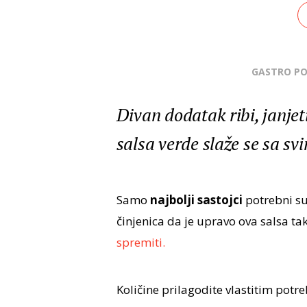
GASTRO P
Divan dodatak ribi, janjet
salsa verde slaže se sa sv
Samo
najbolji sastojci
potrebni su
činjenica da je upravo ova salsa ta
spremiti.
Količine prilagodite vlastitim po