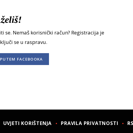
želiš!
ti se. Nemaš korisnički račun? Registracija je
uključi se u raspravu.
PUTEM FACEBOOKA
UVJETI KORIŠTENJA
PRAVILA PRIVATNOSTI
R