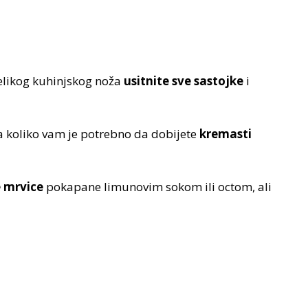
elikog kuhinjskog noža
usitnite sve sastojke
i
a koliko vam je potrebno da dobijete
kremasti
 mrvice
pokapane limunovim sokom ili octom, ali