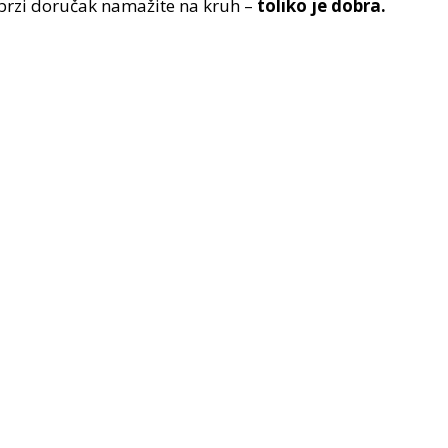
a brzi doručak namažite na kruh –
toliko je dobra.