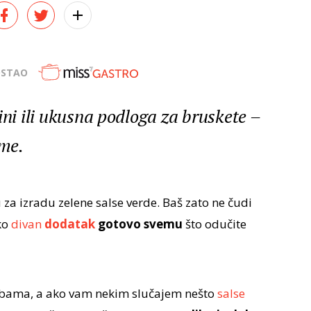
OSTAO
ini ili ukusna podloga za bruskete –
ime.
 za izradu zelene salse verde. Baš zato ne čudi
ko
divan
dodatak
gotovo svemu
što odučite
trebama, a ako vam nekim slučajem nešto
salse