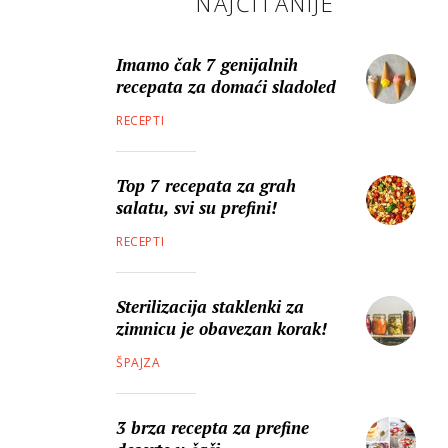
NAJČITANIJE
Imamo čak 7 genijalnih
recepata za domaći sladoled
RECEPTI
Top 7 recepata za grah
salatu, svi su prefini!
RECEPTI
Sterilizacija staklenki za
zimnicu je obavezan korak!
ŠPAJZA
3 brza recepta za prefine