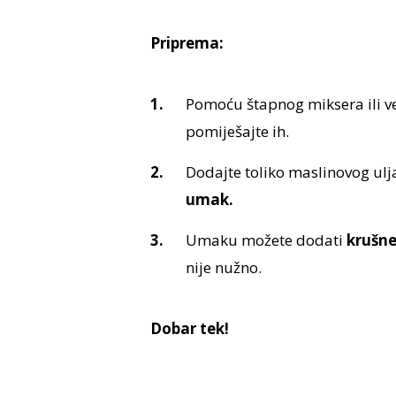
Priprema:
Pomoću štapnog miksera ili v
pomiješajte ih.
Dodajte toliko maslinovog ulj
umak.
Umaku možete dodati
krušne
nije nužno.
Dobar tek!