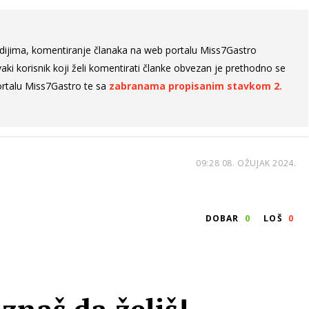
dijima, komentiranje članaka na web portalu Miss7Gastro
aki korisnik koji želi komentirati članke obvezan je prethodno se
rtalu Miss7Gastro te sa
zabranama propisanim stavkom 2.
09:28 08. OŽUJAK 2024.
DOBAR
0
LOŠ
0