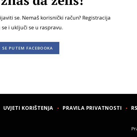
znaš da želiš!
javiti se. Nemaš korisnički račun? Registracija
j se i uključi se u raspravu.
I SE
PUTEM FACEBOOKA
UVJETI KORIŠTENJA
PRAVILA PRIVATNOSTI
R
Pra