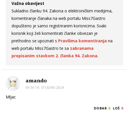
Važna obavijest
Sukladno članku 94. Zakona o elektroničkim medijima,
komentiranje članaka na web portalu Miss7Gastro
dopušteno je samo registriranim korisnicima. Svaki
korisnik koji želi komentirati članke obvezan je
prethodno se upoznati s
Pravilima komentiranja
na
web portalu Miss7Gastro te sa
zabranama
propisanim stavkom 2. članka 94. Zakona.
amando
09:36 14. STUDENI 2024.
Mljac
DOBAR
0
LOŠ
0