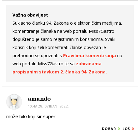
Važna obavijest
Sukladno članku 94. Zakona o elektroničkim medijima,
komentiranje članaka na web portalu Miss7Gastro
dopušteno je samo registriranim korisnicima. Svaki
korisnik koji želi komentirati članke obvezan je
prethodno se upoznati s
Pravilima komentiranja
na
web portalu Miss7Gastro te sa
zabranama
propisanim stavkom 2. članka 94. Zakona.
amando
10:48 28. SVIBANJ 2022.
može bilo koji sir super
DOBAR
0
LOŠ
0