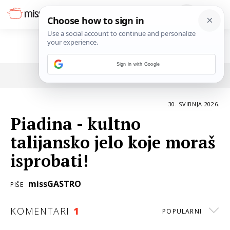
Sign in with Google
POVRATAK NA ČLANAK
30. SVIBNJA 2026.
Piadina - kultno
talijansko jelo koje moraš
isprobati!
missGASTRO
PIŠE
KOMENTARI
1
POPULARNI