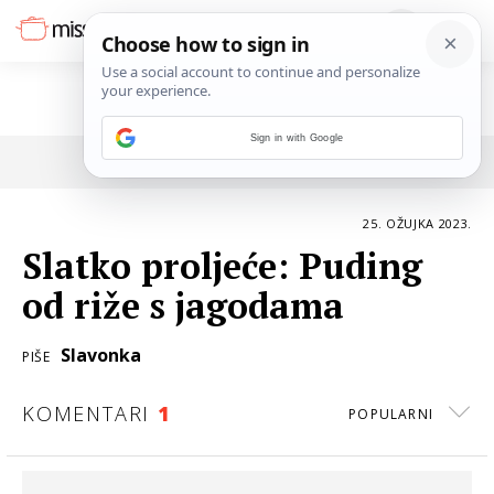
Sign in with Google
POVRATAK NA ČLANAK
25. OŽUJKA 2023.
Slatko proljeće: Puding
od riže s jagodama
Slavonka
PIŠE
KOMENTARI
1
POPULARNI