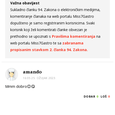
Važna obavijest
Sukladno članku 94. Zakona o elektroničkim medijima,
komentiranje članaka na web portalu Miss7Gastro
dopušteno je samo registriranim korisnicima. Svaki
korisnik koji želi komentirati članke obvezan je
prethodno se upoznati s
Pravilima komentiranja
na
web portalu Miss7Gastro te sa
zabranama
propisanim stavkom 2. članka 94. Zakona.
amando
16:05 25. OŽUJAK 2023.
Mmm dobro😊😋
DOBAR
0
LOŠ
0