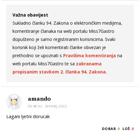
Važna obavijest
Sukladno članku 94. Zakona o elektroničkim medijima,
komentiranje članaka na web portalu Miss7Gastro
dopušteno je samo registriranim korisnicima. Svaki
korisnik koji želi komentirati članke obvezan je
prethodno se upoznati s
Pravilima komentiranja
na
web portalu Miss7Gastro te sa
zabranama
propisanim stavkom 2. članka 94. Zakona.
amando
08:48 02. SRPANJ 2022.
Lagani ljetni dorucak
DOBAR
0
LOŠ
0