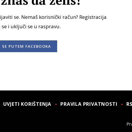
znaš da želiš!
javiti se. Nemaš korisnički račun? Registracija
j se i uključi se u raspravu.
I SE
PUTEM FACEBOOKA
UVJETI KORIŠTENJA
PRAVILA PRIVATNOSTI
R
Pra