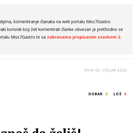
dijima, komentiranje članaka na web portalu Miss7Gastro
aki korisnik koji želi komentirati članke obvezan je prethodno se
rtalu Miss7Gastro te sa
zabranama propisanim stavkom 2.
09:41 03. OŽUJAK 2024.
DOBAR
0
LOŠ
0