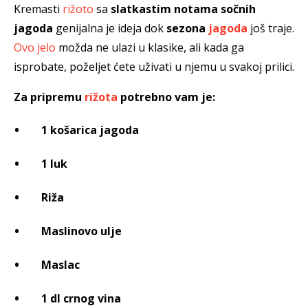
Kremasti
rižoto
sa
slatkastim notama
sočnih
jagoda
genijalna je ideja dok
sezona
jagoda
još traje.
Ovo jelo
možda ne ulazi u klasike, ali kada ga
isprobate,
poželjet ćete uživati u njemu u svakoj prilici.
Za pripremu
rižota
potrebno vam je:
1 košarica jagoda
1 luk
Riža
Maslinovo ulje
Maslac
1 dl crnog vina