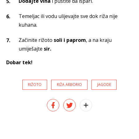
Dodajte vina
i pustite da ispari.
Temeljac ili vodu ulijevajte sve dok riža nije
kuhana.
Začinite rižoto
soli i paprom
, a na kraju
umiješajte
sir.
Dobar tek!
RIŽOTO
RIŽA ARBORIO
JAGODE