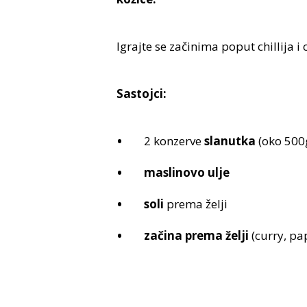
Igrajte se začinima poput chillija i
Sastojci:
2 konzerve
slanutka
(oko 500
maslinovo ulje
soli
prema želji
začina prema želji
(curry, pa