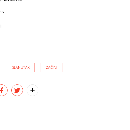
ce
i
SLANUTAK
ZAČINI