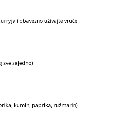
 curryja i obavezno uživajte vruće.
g sve zajedno)
prika, kumin, paprika, ružmarin)