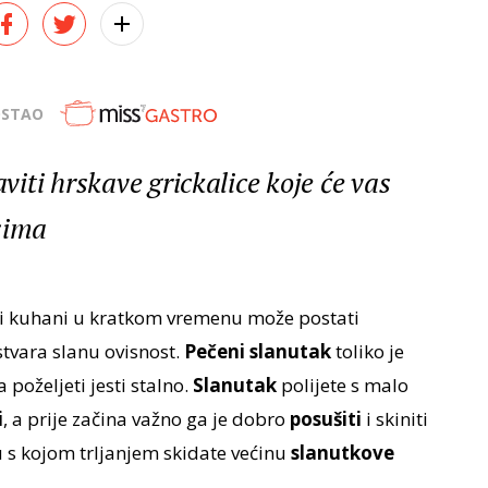
OSTAO
iti hrskave grickalice koje će vas
sima
i i kuhani u kratkom vremenu može postati
tvara slanu ovisnost.
Pečeni slanutak
toliko je
poželjeti jesti stalno.
Slanutak
polijete s malo
i
, a prije začina važno ga je dobro
posušiti
i skiniti
pu s kojom trljanjem skidate većinu
slanutkove