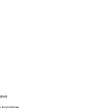
jeva
iz konzerve