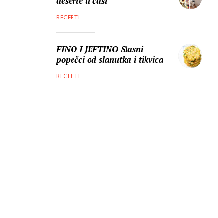
deserte u čaši
RECEPTI
FINO I JEFTINO Slasni
popečci od slanutka i tikvica
RECEPTI