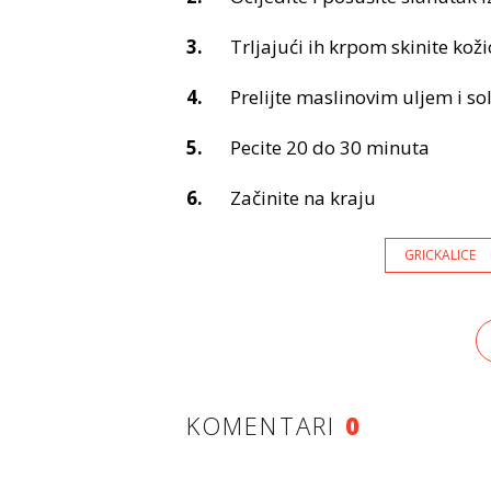
Trljajući ih krpom skinite koži
Prelijte maslinovim uljem i sol
Pecite 20 do 30 minuta
Začinite na kraju
GRICKALICE
KOMENTARI
0