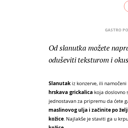
GASTRO P
Od slanutka možete naprav
oduševiti teksturom i oku
Slanutak
iz konzerve, ili namočen
hrskava grickalica
koja doslovno s
jednostavan za pripremu da ćete ga 
maslinovog ulja i začinite po želj
kožice
. Najlakše je staviti ga u kr
kožice.