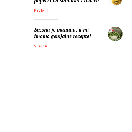
popečci od slanutka i tikvica
RECEPTI
Sezona je mahuna, a mi
imamo genijalne recepte!
ŠPAJZA