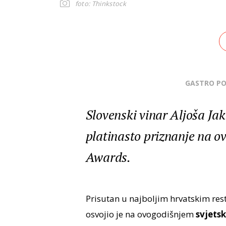
foto: Thinkstock
GASTRO P
Slovenski vinar Aljoša Jak
platinasto priznanje na 
Awards.
Prisutan u najboljim hrvatskim re
osvojio je na ovogodišnjem
svjets