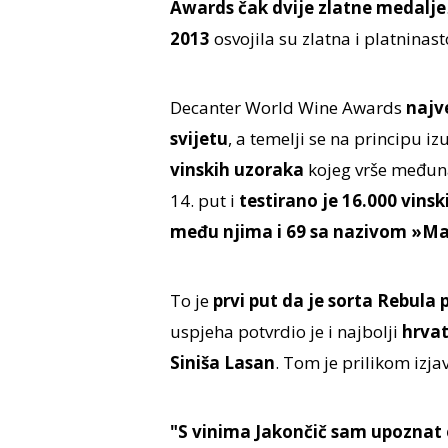
Awards čak dvije zlatne medalje
2013
osvojila su zlatna i platninast
Decanter World Wine Awards
najve
svijetu
, a temelji se na principu i
vinskih uzoraka
kojeg vrše međuna
14. put i
testirano je 16.000 vinsk
među njima i 69 sa nazivom »Ma
To je
prvi put da je sorta Rebula 
uspjeha potvrdio je i najbolji
hrvat
Siniša Lasan
. Tom je prilikom izjav
"S vinima Jakončič sam upoznat od