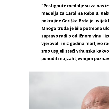
"Postignute medalje su za nas iz
medalja za Carolina Rebulu. Reb
pokrajine Goriška Brda je uvijek
Mnogo truda je bilo potrebno ulo
zapravo radi o odličnom vinu i i
vjerovali i niz godina marljivo ra
smo uspjeli steći vrhunsku kak
ponuditi najzahtjevnijim poznav