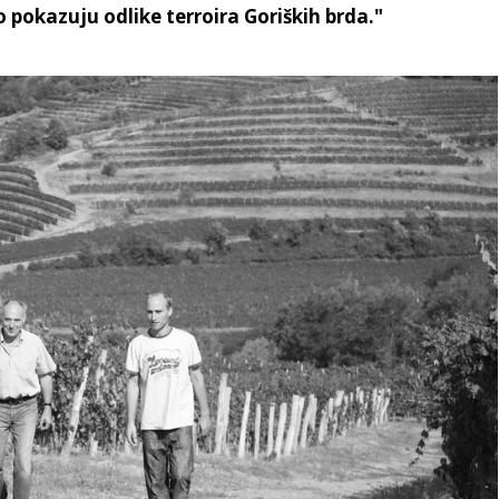
pokazuju odlike terroira Goriških brda."