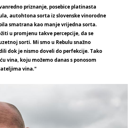
vanredno priznanje, posebice platinasta
ula, autohtona sorta iz slovenske vinorodne
 bila smatrana kao manje vrijedna sorta.
žiti u promjenu takve percepcije, da se
zuzetnoj sorti. Mi smo u Rebulu snažno
dili dok je nismo doveli do perfekcije. Tako
voću vina, koju možemo danas s ponosom
ateljima vina."