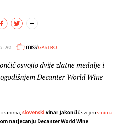
OSTAO
ončič osvojio dvije zlatne medalje i
ovogodišnjem Decanter World Wine
storanima,
slovenski
vinar Jakončič
svojim
vinima
kom natjecanju Decanter World Wine