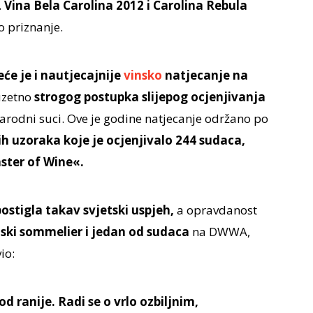
.
Vina Bela Carolina 2012 i Carolina Rebula
o priznanje.
će je i nautjecajnije
vinsko
natjecanje na
zuzetno
strogog postupka slijepog ocjenjivanja
rodni suci. Ove je godine natjecanje održano po
ih uzoraka koje je ocjenjivalo 244 sudaca,
ster of Wine«.
postigla takav svjetski uspjeh,
a opravdanost
ski sommelier i jedan od sudaca
na DWWA,
io:
 ranije. Radi se o vrlo ozbiljnim,