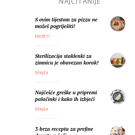
NAJČITANIJE
S ovim tijestom za pizzu ne
možeš pogriješiti!
RECEPTI
Sterilizacija staklenki za
zimnicu je obavezan korak!
ŠPAJZA
Najčešće greške u pripremi
palačinki i kako ih izbjeći
ŠPAJZA
3 brza recepta za prefine