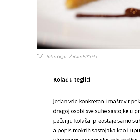
foto: Grgur Žučko/PIXSELL
Kolač u teglici
Jedan vrlo konkretan i maštovit pok
dragoj osobi sve suhe sastojke u p
pečenju kolača, preostaje samo suhe
a popis mokrih sastojaka kao i uput
ukrasnom vrpcom oko grla teglice.