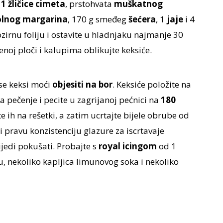
,
1 žličice cimeta
, prstohvata
muškatnog
olnog margarina
, 170 g smeđeg
šećera
, 1
jaje
i 4
ozirnu foliju i ostavite u hladnjaku najmanje 30
noj ploči i kalupima oblikujte keksiće.
 se keksi moći
objesiti na bor
. Keksiće položite na
 pečenje i pecite u zagrijanoj pećnici na
180
te ih na rešetki, a zatim ucrtajte bijele obrube od
ti pravu konzistenciju glazure za iscrtavaje
rijedi pokušati. Probajte s
royal icingom
od 1
u, nekoliko kapljica limunovog soka i nekoliko