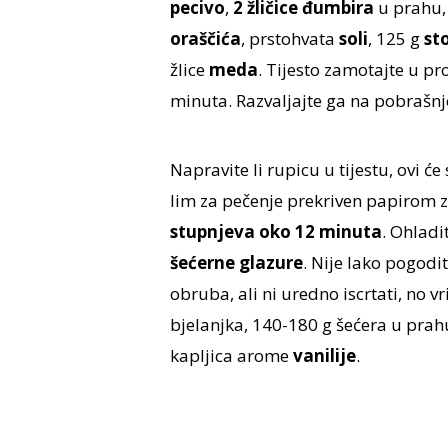
pecivo
,
2 žličice đumbira
u prahu
oraščića
, prstohvata
soli
, 125 g
st
žlice
meda
. Tijesto zamotajte u pr
minuta. Razvaljajte ga na pobrašnje
Napravite li rupicu u tijestu, ovi će
lim za pečenje prekriven papirom za
stupnjeva oko 12 minuta
. Ohladi
šećerne glazure
. Nije lako pogodi
obruba, ali ni uredno iscrtati, no v
bjelanjka, 140-180 g šećera u prah
kapljica arome
vanilije
.