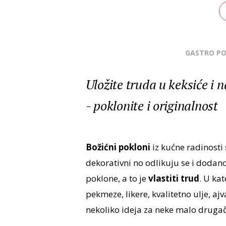
GASTRO P
Uložite truda u keksiće i
- poklonite i originalnost
Božićni pokloni
iz kućne radinosti s
dekorativni no odlikuju se i doda
poklone, a to je
vlastiti trud
. U ka
pekmeze, likere, kvalitetno ulje, 
nekoliko ideja za neke malo drugač