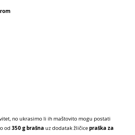
urom
ovitet, no ukrasimo li ih maštovito mogu postati
to od
350 g brašna
uz dodatak žličice
praška za