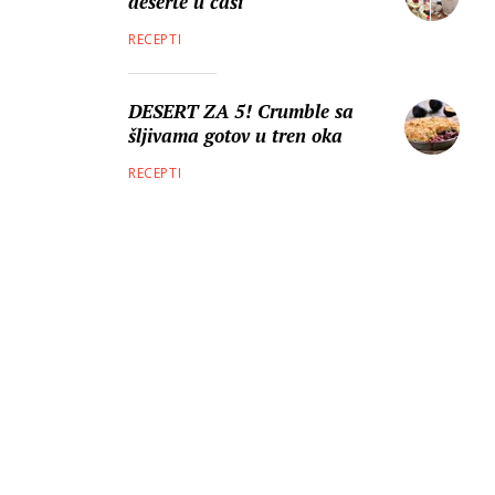
deserte u čaši
RECEPTI
DESERT ZA 5! Crumble sa
šljivama gotov u tren oka
RECEPTI