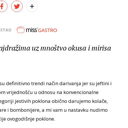
OSTAO
 najdražima uz mnoštvo okusa i mirisa
u definitivno trendi način darivanja jer su jeftini i
nom vrijednošću u odnosu na konvencionalne
tegoriji jestivih poklona obično darujemo kolače,
ajvare i bombonijere, a mi vam u nastavku nudimo
ije ovogodišnje poklone.