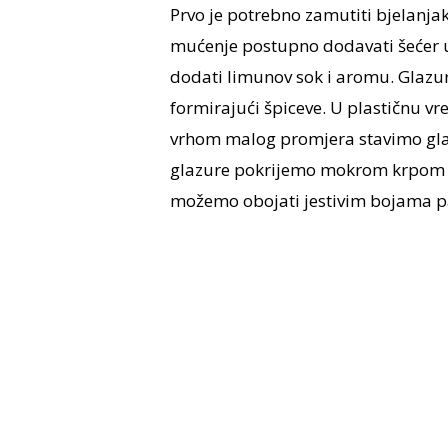
Prvo je potrebno zamutiti bjelanjak
mućenje postupno dodavati šećer u 
dodati limunov sok i aromu. Glazura
formirajući špiceve. U plastičnu vre
vrhom malog promjera stavimo gla
glazure pokrijemo mokrom krpom da
možemo obojati jestivim bojama pa k