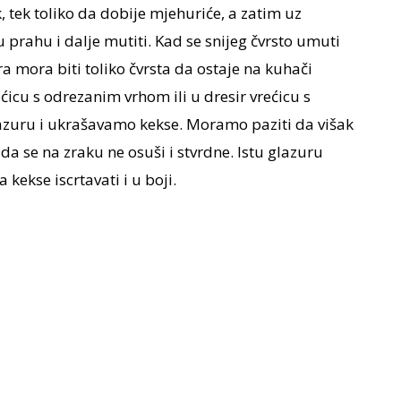
, tek toliko da dobije mjehuriće, a zatim uz
prahu i dalje mutiti. Kad se snijeg čvrsto umuti
 mora biti toliko čvrsta da ostaje na kuhači
ćicu s odrezanim vrhom ili u dresir vrećicu s
zuru i ukrašavamo kekse. Moramo paziti da višak
 se na zraku ne osuši i stvrdne. Istu glazuru
ekse iscrtavati i u boji.