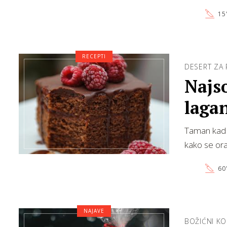
15
RECEPTI
DESERT ZA 
Najso
laga
Taman kad s
kako se oras
60
NAJAVE
BOŽIĆNI KO