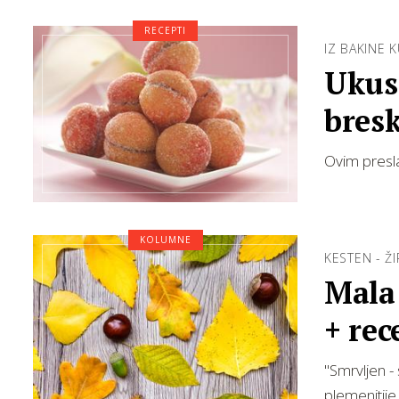
RECEPTI
IZ BAKINE 
Ukusne i 
bresk
Ovim presla
KOLUMNE
KESTEN - Ž
Mala 
+ rec
"Smrvljen - 
plemenitije