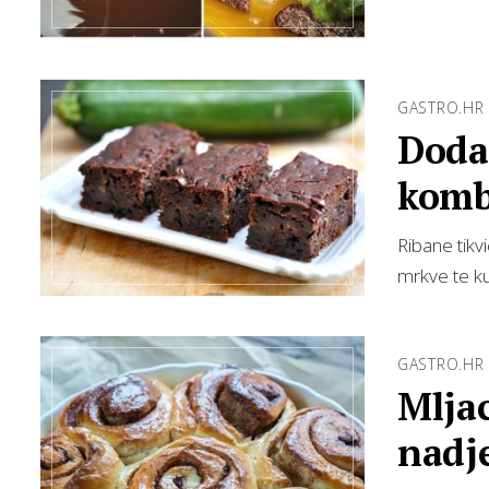
GASTRO.HR
Dodaj
komb
Ribane tikv
mrkve te ku
GASTRO.HR
Mljac
nadje