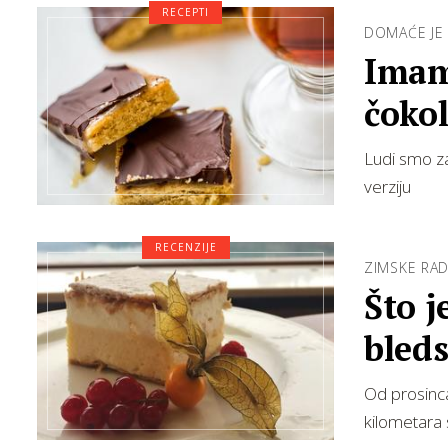
RECEPTI
DOMAĆE JE 
Imam
čokol
Ludi smo z
verziju
RECENZIJE
ZIMSKE RAD
Što j
bleds
Od prosinca 
kilometara s