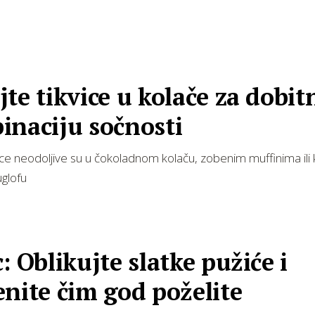
te tikvice u kolače za dobit
inaciju sočnosti
ice neodoljive su u čokoladnom kolaču, zobenim muffinima ili
glofu
: Oblikujte slatke pužiće i
nite čim god poželite