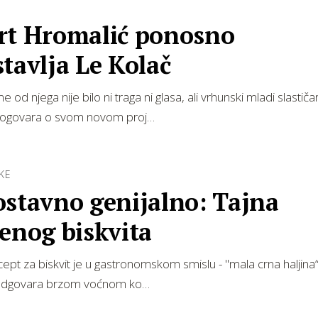
rt Hromalić ponosno
tavlja Le Kolač
 od njega nije bilo ni traga ni glasa, ali vrhunski mladi slastiča
ogovara o svom novom proj…
KE
ostavno genijalno: Tajna
enog biskvita
ept za biskvit je u gastronomskom smislu - "mala crna haljina“
 odgovara brzom voćnom ko…