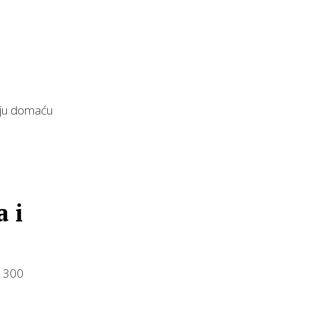
lju domaću
a i
d 300