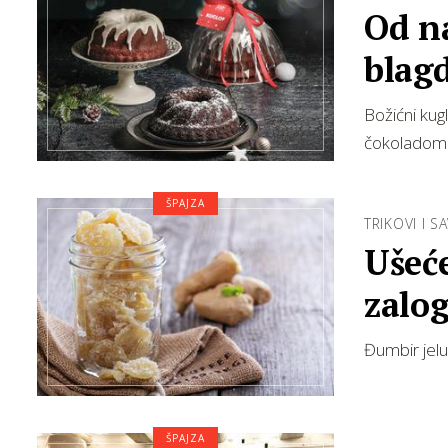
Od na
blagd
potp
Božićni kug
čokoladom i
ŠPAJZA
TRIKOVI I SA
Ušeće
zalog
Đumbir jelu
ŠPAJZA