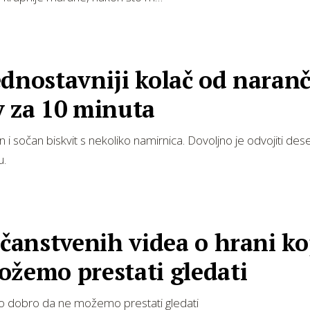
dnostavniji kolač od naran
v za 10 minuta
 i sočan biskvit s nekoliko namirnica. Dovoljno je odvojiti des
u.
ičanstvenih videa o hrani ko
ožemo prestati gledati
ko dobro da ne možemo prestati gledati