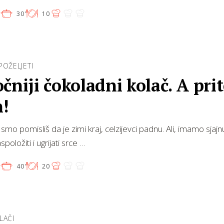
'
30'
10
POŽELJETI
čniji čokoladni kolač. A pr
n!
mo pomisliš da je zimi kraj, celzijevci padnu. Ali, imamo sjajn
položiti i ugrijati srce …
'
40'
20
LAČI