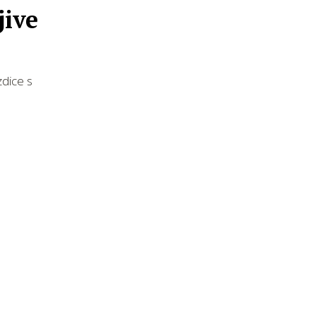
jive
zdice s