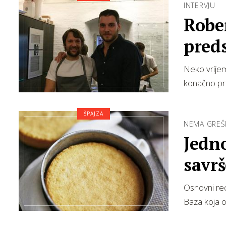
INTERVJU
Robe
preds
Neko vrijeme
konačno pr
ŠPAJZA
NEMA GREŠ
Jedn
savrš
Osnovni rec
Baza koja