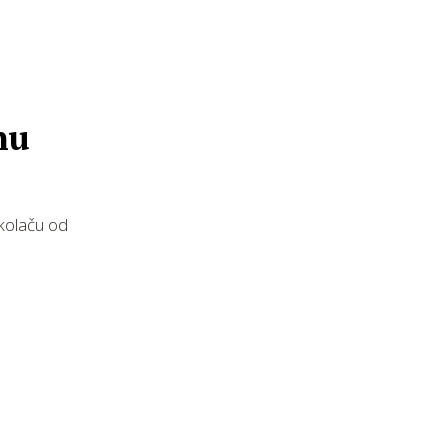
nu
 kolaču od