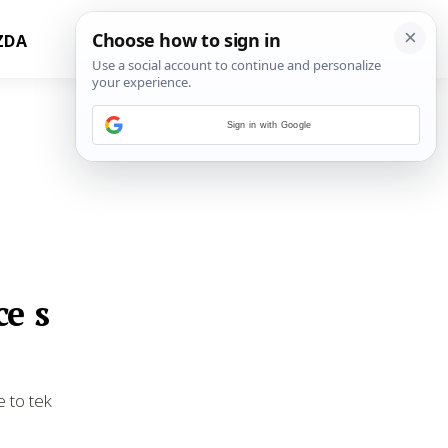
ZDA
Sign in with Google
ce s
e to tek