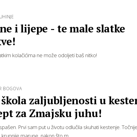
KUHINJE
lijepe - te male slatke
ve!
tkim kolačićima ne može odoljeti baš nitko!
IR BOGOVA
škola zaljubljenosti u keste
ept za Zmajsku juhu!
spašen. Prvi sam put u životu odlučila skuhati kestenje. Točnije
, krupnije marune, nakon što m…