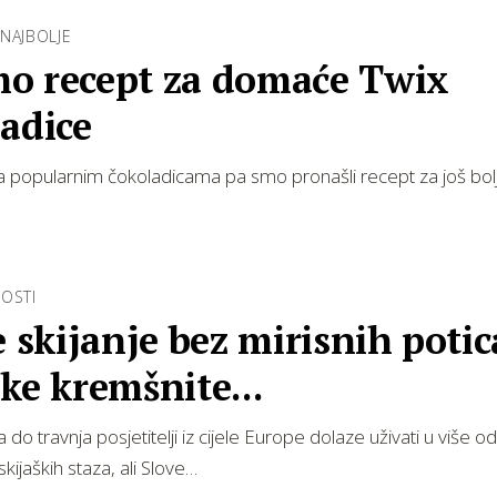
NAJBOLJE
o recept za domaće Twix
adice
a popularnim čokoladicama pa smo pronašli recept za još bo
OSTI
e skijanje bez mirisnih potic
ke kremšnite...
do travnja posjetitelji iz cijele Europe dolaze uživati u više o
kijaških staza, ali Slove…