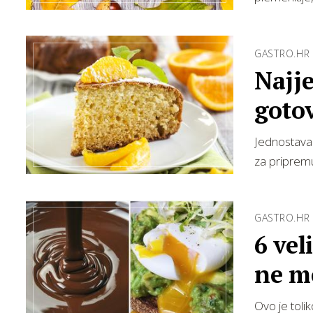
GASTRO.HR
Najje
goto
Jednostavan
za priprem
GASTRO.HR
6 vel
ne m
Ovo je toli