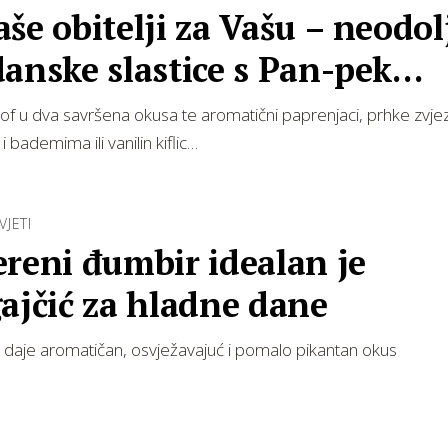
še obitelji za Vašu – neodol
anske slastice s Pan-pek
isom
lof u dva savršena okusa te aromatični paprenjaci, prhke zvje
 bademima ili vanilin kiflic…
VJETI
reni đumbir idealan je
ajčić za hladne dane
 daje aromatičan, osvježavajuć i pomalo pikantan okus