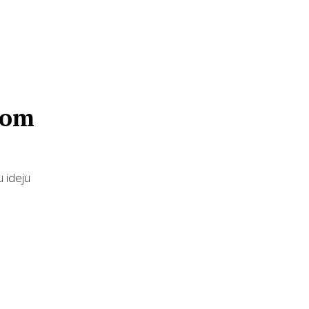
itom
u ideju