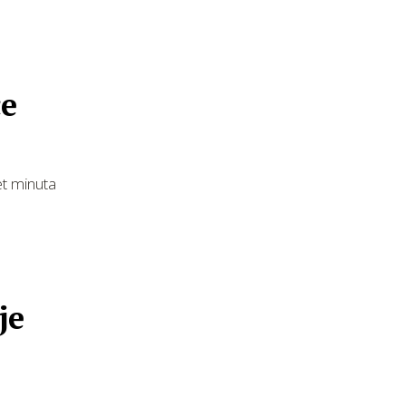
če
et minuta
je