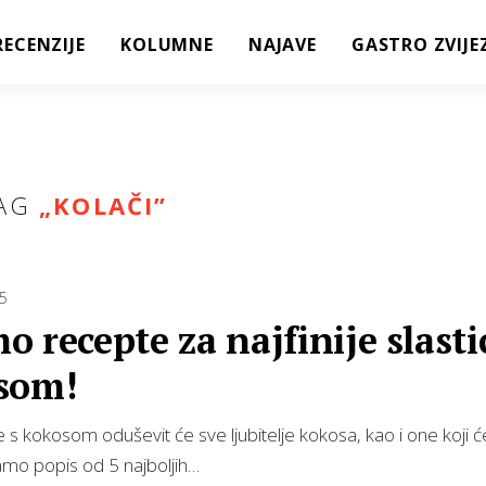
RECENZIJE
KOLUMNE
NAJAVE
GASTRO ZVIJE
AG
„
KOLAČI
”
5
 recepte za najfinije slasti
som!
ce s kokosom oduševit će sve ljubitelje kokosa, kao i one koji ć
amo popis od 5 najboljih…