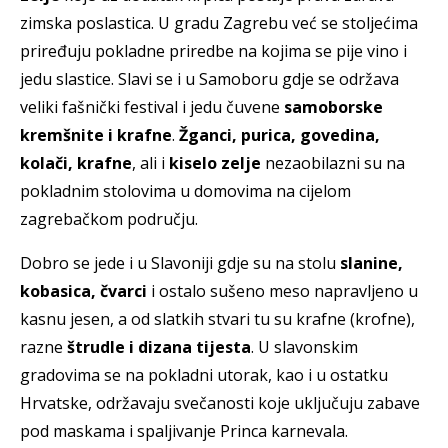
zimska poslastica. U gradu Zagrebu već se stoljećima
priređuju pokladne priredbe na kojima se pije vino i
jedu slastice. Slavi se i u Samoboru gdje se održava
veliki fašnički festival i jedu čuvene
samoborske
kremšnite i krafne
.
Žganci, purica, govedina,
kolači, krafne
, ali i
kiselo zelje
nezaobilazni su na
pokladnim stolovima u domovima na cijelom
zagrebačkom području.
Dobro se jede i u Slavoniji gdje su na stolu
slanine,
kobasica, čvarci
i ostalo sušeno meso napravljeno u
kasnu jesen, a od slatkih stvari tu su krafne (krofne),
razne
štrudle i dizana tijesta
. U slavonskim
gradovima se na pokladni utorak, kao i u ostatku
Hrvatske, održavaju svečanosti koje uključuju zabave
pod maskama i spaljivanje Princa karnevala.