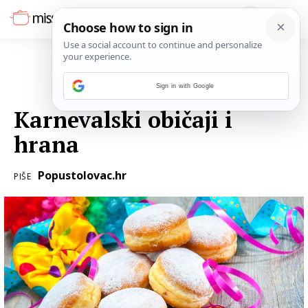
Sign in with Google
11. VELJAČE 2015.
Karnevalski običaji i
hrana
Popustolovac.hr
PIŠE