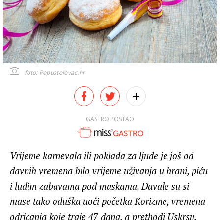
foto: Popustolovac.hr
GASTRO POSTAO
Vrijeme karnevala ili poklada za ljude je još od
davnih vremena bilo vrijeme uživanja u hrani, piću
i ludim zabavama pod maskama. Davale su si
mase tako oduška uoči početka Korizme, vremena
odricanja koje traje 47 dana, a prethodi Uskrsu.