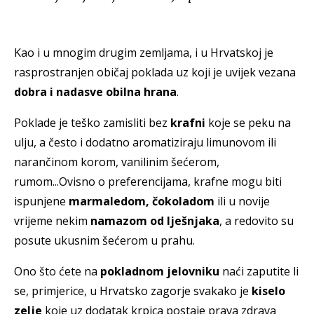
Kao i u mnogim drugim zemljama, i u Hrvatskoj je
rasprostranjen običaj poklada uz koji je uvijek vezana
dobra i nadasve obilna hrana
.
Poklade je teško zamisliti bez
krafni
koje se peku na
ulju, a često i dodatno aromatiziraju limunovom ili
narančinom korom, vanilinim šećerom,
rumom...Ovisno o preferencijama, krafne mogu biti
ispunjene
marmaledom, čokoladom
ili u novije
vrijeme nekim
namazom od lješnjaka
, a redovito su
posute ukusnim šećerom u prahu.
Ono što ćete na
pokladnom jelovniku
naći zaputite li
se, primjerice, u Hrvatsko zagorje svakako je
kiselo
zelje
koje uz dodatak krpica postaje prava zdrava