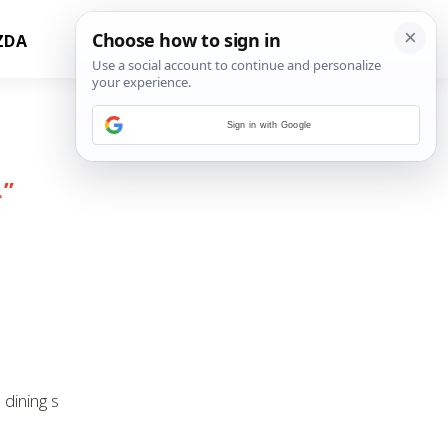
ZDA
Sign in with Google
L
”
 dining s