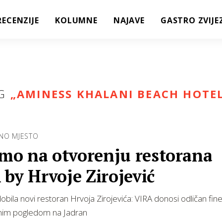
RECENZIJE
KOLUMNE
NAJAVE
GASTRO ZVIJE
G
„
AMINESS KHALANI BEACH HOTE
NO MJESTO
smo na otvorenju restorana
by Hrvoje Zirojević
bila novi restoran Hrvoja Zirojevića: VIRA donosi odličan fine
im pogledom na Jadran