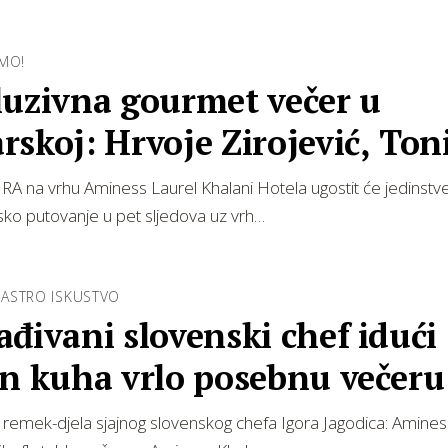
MO!
luzivna gourmet večer u
skoj: Hrvoje Zirojević, Ton
n i Bojana Bu…
RA na vrhu Aminess Laurel Khalani Hotela ugostit će jedinstv
ko putovanje u pet sljedova uz vrh…
ASTRO ISKUSTVO
đivani slovenski chef idući
an kuha vrlo posebnu večeru
 remek-djela sjajnog slovenskog chefa Igora Jagodica: Amines