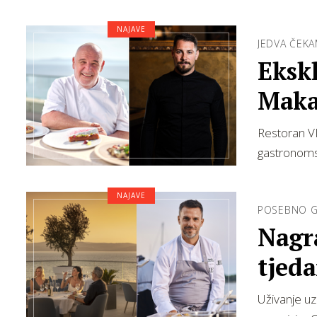
NAJAVE
JEDVA ČEKA
Eksk
Makar
Boba
Restoran VI
gastronoms
NAJAVE
POSEBNO G
Nagra
tjed
Uživanje uz