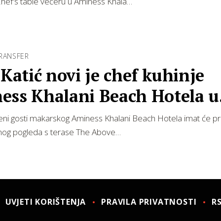
Chef's table večeru u Aminess Khala…
TRANSFER
 Katić novi je chef kuhinje
ess Khalani Beach Hotela u
rskoj
ni gosti makarskog Aminess Khalani Beach Hotela imat će pri
og pogleda s terase The Above…
UVJETI KORIŠTENJA
PRAVILA PRIVATNOSTI
R