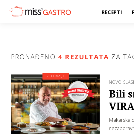
RECEPTI
PRONAĐENO
4 REZULTATA
ZA TA
RECENZIJE
NOVO SLAS
Bili 
VIRA 
Makarska do
nezaboravn