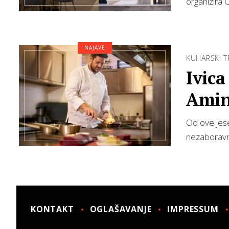
organizira 
NAJAVE
KUHARSKI 
Ivica
Amin
Maka
Od ove jese
nezaboravn
KONTAKT
OGLAŠAVANJE
IMPRESSUM