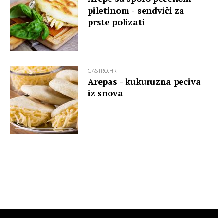
piletinom - sendviči za
prste polizati
GASTRO.HR
Arepas - kukuruzna peciva
iz snova