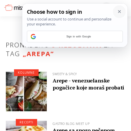
Sign in with Google
PRONAĐENO
3 REZULTATA
ZA
TAG
„
AREPA
”
KOLUMNE
SWEETY & SPICY
Arepe - venezuelanske
pogačice koje moraš probati
RECEPTI
GASTRO BLOG MEET UP
Arepe sa sporo pečenom