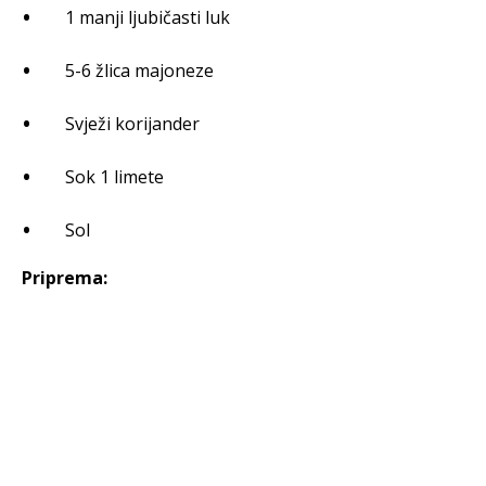
1 manji ljubičasti luk
5-6 žlica majoneze
Svježi korijander
Sok 1 limete
Sol
Priprema: