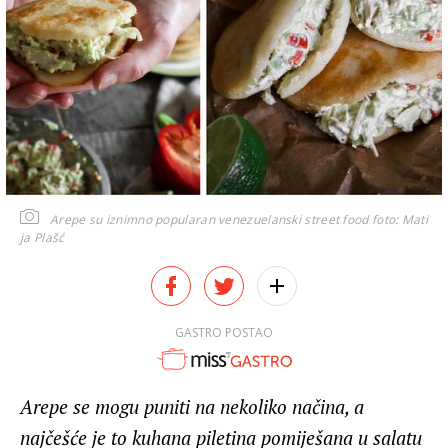
Arepe su iznimno popularan venezuelanski street food
foto: Mati
ja Plašć
GASTRO POSTAO
Arepe se mogu puniti na nekoliko načina, a
najčešće je to kuhana piletina pomiješana u salatu