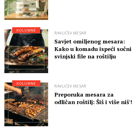
KOLUMNE
RAVLIĆEV MESAR
Savjet omiljenog mesara:
Kako u komadu ispeći sočni
svinjski file na roštilju
KOLUMNE
RAVLIĆEV MESAR
Preporuka mesara za
odličan roštilj: Šiš i više niš'!