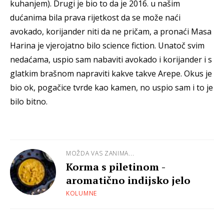
kuhanjem). Drugi je bio to da je 2016. u našim
dućanima bila prava rijetkost da se može naći
avokado, korijander niti da ne pričam, a pronaći Masa
Harina je vjerojatno bilo science fiction. Unatoč svim
nedaćama, uspio sam nabaviti avokado i korijander i s
glatkim brašnom napraviti kakve takve Arepe. Okus je
bio ok, pogačice tvrde kao kamen, no uspio sam i to je
bilo bitno.
MOŽDA VAS ZANIMA...
Korma s piletinom -
aromatično indijsko jelo
KOLUMNE