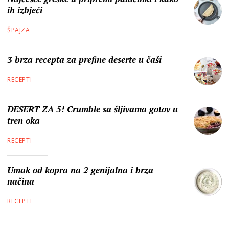
ih izbjeći
ŠPAJZA
3 brza recepta za prefine deserte u čaši
RECEPTI
DESERT ZA 5! Crumble sa šljivama gotov u
tren oka
RECEPTI
Umak od kopra na 2 genijalna i brza
načina
RECEPTI