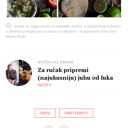
Arepe se mogu puniti na nekoliko načina, a najčešće je to kuhan
a piletina pomiješana u salatu s avokadom i majonezom; foto:
foto:
Matija Plašć
MOŽDA VAS ZANIMA...
Za ručak pripremi
(najukusniju) juhu od luka
RECEPTI
AREPA
SWEETY&SPICY