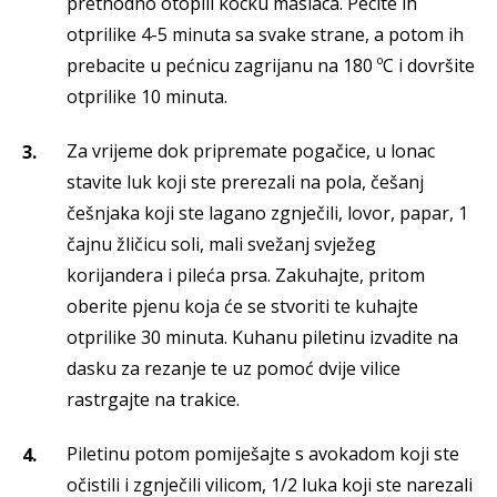
prethodno otopili kocku maslaca. Pecite ih
otprilike 4-5 minuta sa svake strane, a potom ih
prebacite u pećnicu zagrijanu na 180 ºC i dovršite
otprilike 10 minuta.
Za vrijeme dok pripremate pogačice, u lonac
stavite luk koji ste prerezali na pola, češanj
češnjaka koji ste lagano zgnječili, lovor, papar, 1
čajnu žličicu soli, mali svežanj svježeg
korijandera i pileća prsa. Zakuhajte, pritom
oberite pjenu koja će se stvoriti te kuhajte
otprilike 30 minuta. Kuhanu piletinu izvadite na
dasku za rezanje te uz pomoć dvije vilice
rastrgajte na trakice.
Piletinu potom pomiješajte s avokadom koji ste
očistili i zgnječili vilicom, 1/2 luka koji ste narezali