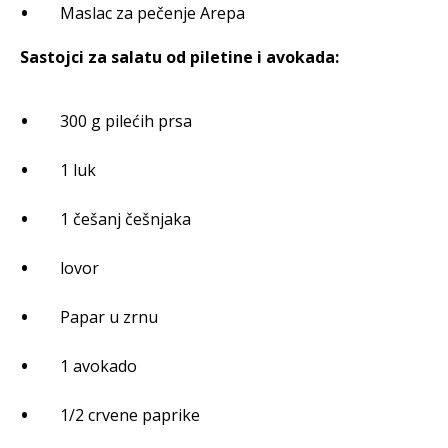
Maslac za pečenje Arepa
Sastojci za salatu od piletine i avokada:
300 g pilećih prsa
1 luk
1 češanj češnjaka
lovor
Papar u zrnu
1 avokado
1/2 crvene paprike