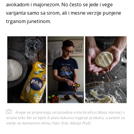
avokadom i majonezom. No često se jede i vege
varijanta samo sa sirom, ali i mesne verzije punjene
trganom junetinom.
Arepe se pripremaju od posebne vrste brašna (Masa Harina) n
astale tako što se bijeli ili plavi kukuruz najprije prokuha, a potom sa
melje na kamenom mlinu; foto:
foto: Matija Plašć