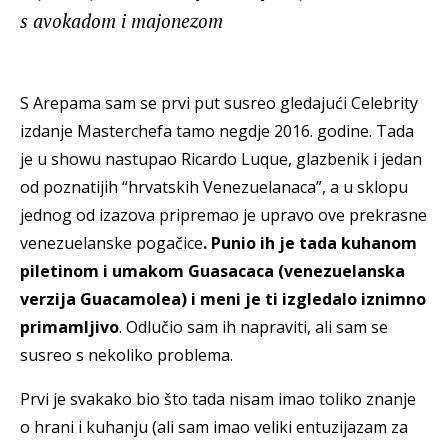
s avokadom i majonezom
S Arepama sam se prvi put susreo gledajući Celebrity
izdanje Masterchefa tamo negdje 2016. godine. Tada
je u showu nastupao Ricardo Luque, glazbenik i jedan
od poznatijih “hrvatskih Venezuelanaca”, a u sklopu
jednog od izazova pripremao je upravo ove prekrasne
venezuelanske pogačice
. Punio ih je tada kuhanom
piletinom i umakom Guasacaca (venezuelanska
verzija Guacamolea) i meni je ti izgledalo iznimno
primamljivo
. Odlučio sam ih napraviti, ali sam se
susreo s nekoliko problema.
Prvi je svakako bio što tada nisam imao toliko znanje
o hrani i kuhanju (ali sam imao veliki entuzijazam za