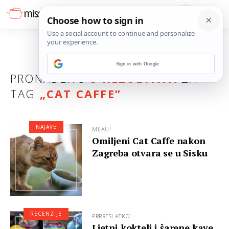
Sign in with Google
PRONAĐENO
3 REZULTATA
ZA
TAG
„
CAT CAFFE
”
NAJAVE
MIJAU!
Omiljeni Cat Caffe nakon
Zagreba otvara se u Sisku
RECENZIJE
PRRRESLATKO!
Ljetni kokteli i šarene kave