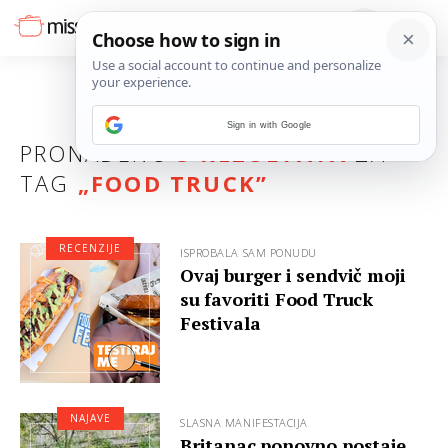
Sign in with Google
PRONAĐENO
5 REZULTATA
ZA
TAG
„
FOOD TRUCK
”
RECENZIJE
ISPROBALA SAM PONUDU
Ovaj burger i sendvič moji
su favoriti Food Truck
Festivala
NAJAVE
SLASNA MANIFESTACIJA
Britanac ponovno postaje