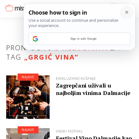
Sign in with Google
PRONAĐENO
3 REZULTATA
ZA
TAG
„
GRGIĆ VINA
”
NAJAVE
EKSKLUZIVNO KUŠANJE
Zagrepčani uživali u
najboljim vinima Dalmacije
NAJAVE
VINSKI FESTIVAL
Festival Vino Dalmacije kao