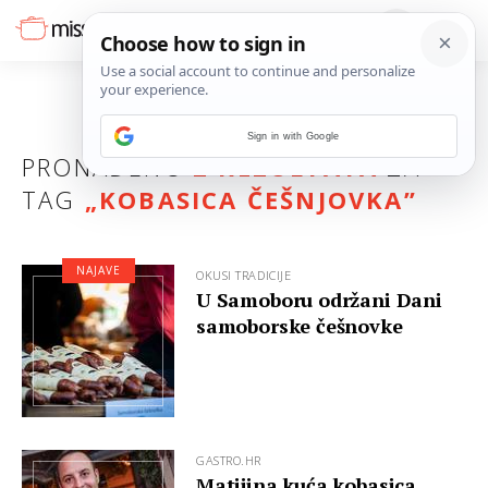
Sign in with Google
PRONAĐENO
2 REZULTATA
ZA
TAG
„
KOBASICA ČEŠNJOVKA
”
NAJAVE
OKUSI TRADICIJE
U Samoboru održani Dani
samoborske češnovke
GASTRO.HR
Matijina kuća kobasica