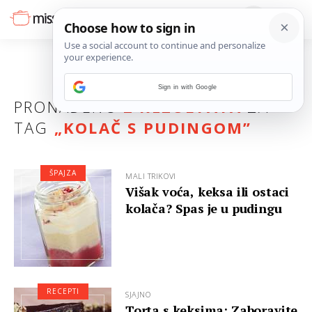
Sign in with Google
PRONAĐENO
2 REZULTATA
ZA
TAG
„
KOLAČ S PUDINGOM
”
ŠPAJZA
MALI TRIKOVI
Višak voća, keksa ili ostaci
kolača? Spas je u pudingu
RECEPTI
SJAJNO
Torta s keksima: Zaboravite