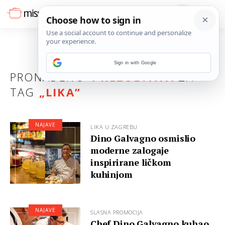
Sign in with Google
PRONAĐENO
4 REZULTATA
ZA
TAG
„
LIKA
”
NAJAVE
LIKA U ZAGREBU
Dino Galvagno osmislio
moderne zalogaje
inspirirane ličkom
kuhinjom
NAJAVE
SLASNA PROMOCIJA
Chef Dino Galvagno kuhao