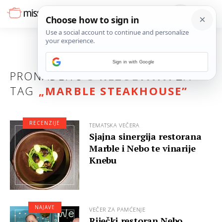
Sign in with Google
PRONAĐENO
3 REZULTATA
ZA
TAG
„
MARBLE STEAKHOUSE
”
RECENZIJE
TEMATSKA VEČERA
Sjajna sinergija restorana
Marble i Nebo te vinarije
Knebu
NAJAVE
VEČER ZA PAMĆENJE
Riječki restoran Nebo