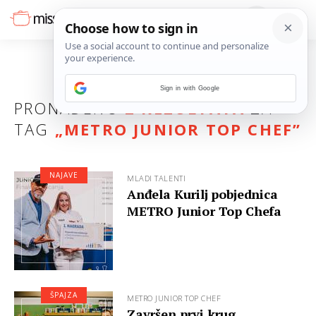
Sign in with Google
PRONAĐENO
2 REZULTATA
ZA
TAG
„
METRO JUNIOR TOP CHEF
”
NAJAVE
MLADI TALENTI
Anđela Kurilj pobjednica
METRO Junior Top Chefa
ŠPAJZA
METRO JUNIOR TOP CHEF
Završen prvi krug