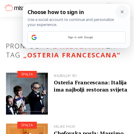
Sign in with Google
PRONAĐENO
2 REZULTATA
ZA
TAG
„
OSTERIA FRANCESCANA
”
ŠPAJZA
NAJBOLJIH 50!
Osteria Francescana: Italija
ima najbolji restoran svijeta
ŠPAJZA
VELIKE FACE!
Chefovska posla: Massimo