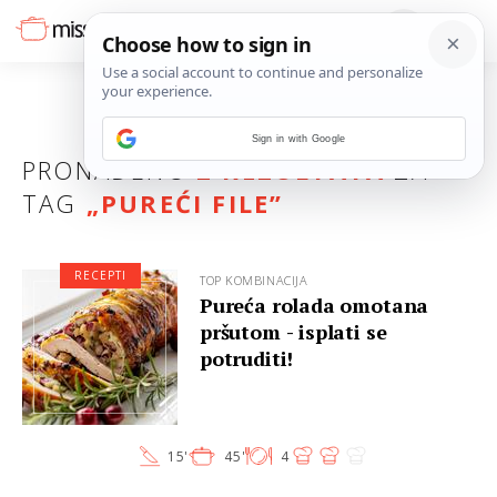
Sign in with Google
PRONAĐENO
2 REZULTATA
ZA
TAG
„
PUREĆI FILE
”
RECEPTI
TOP KOMBINACIJA
Pureća rolada omotana
pršutom - isplati se
potruditi!
15'
45'
4