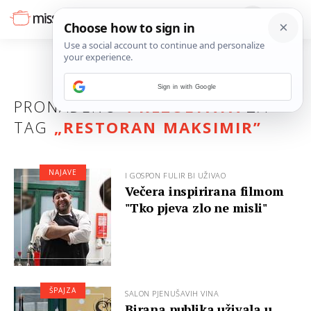
Sign in with Google
PRONAĐENO
4 REZULTATA
ZA
TAG
„
RESTORAN MAKSIMIR
”
NAJAVE
I GOSPON FULIR BI UŽIVAO
Večera inspirirana filmom
"Tko pjeva zlo ne misli"
ŠPAJZA
SALON PJENUŠAVIH VINA
Birana publika uživala u