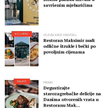
savršenim mjehurićima
KOLUMNE
VILICOM KROZ HRVATSKU
Restoran Maksimir nudi
odlične štrukle i bečki po
povoljnim cijenama
NAJAVE
PROMO
Degustirajte
starozagrebačke delicije na
Danima otvorenih vrata u
Restoranu Mak…