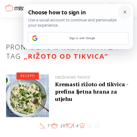
Sign in with Google
PRONAĐENO
2 REZULTATA
ZA
TAG
„
RIŽOTO OD TIKVICA
”
RECEPTI
OBOŽAVAMO TIKVICE!
Kremasti rižoto od tikvica -
prefina ljetna hrana za
utjehu
7'
20'
4