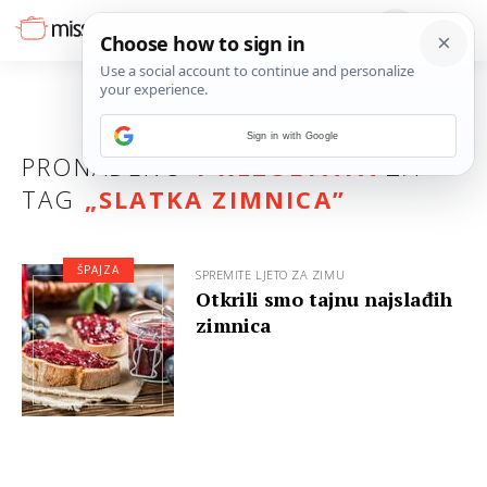
Sign in with Google
PRONAĐENO
1 REZULTATA
ZA
TAG
„
SLATKA ZIMNICA
”
ŠPAJZA
SPREMITE LJETO ZA ZIMU
Otkrili smo tajnu najslađih
zimnica