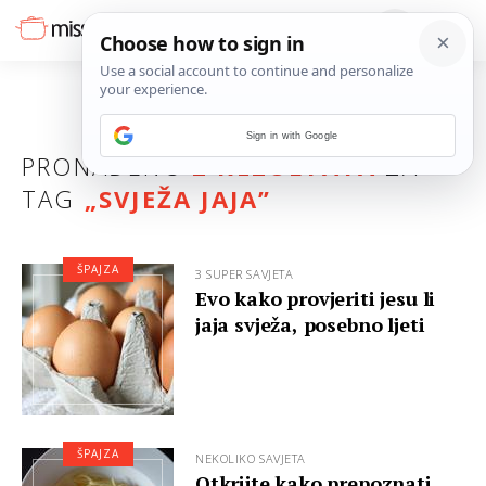
Sign in with Google
PRONAĐENO
2 REZULTATA
ZA
TAG
„
SVJEŽA JAJA
”
ŠPAJZA
3 SUPER SAVJETA
Evo kako provjeriti jesu li
jaja svježa, posebno ljeti
ŠPAJZA
NEKOLIKO SAVJETA
Otkrijte kako prepoznati