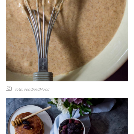
foto: FoodAndMood