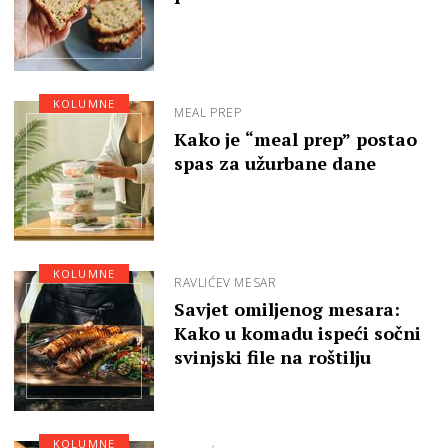
KOLUMNE
MEAL PREP
Kako je “meal prep” postao
spas za užurbane dane
KOLUMNE
RAVLIĆEV MESAR
Savjet omiljenog mesara:
Kako u komadu ispeći sočni
svinjski file na roštilju
KOLUMNE