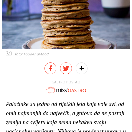
foto: FoodAndMood
GASTRO POSTAO
Palačinke su jedno od rijetkih jela koje vole svi, od
onih najmanjih do najvećih, a gotovo da ne postoji
zemlja na svijetu koja nema nekakvu svoju
nacionalnu varijantu. Njihova je prednost upravo u