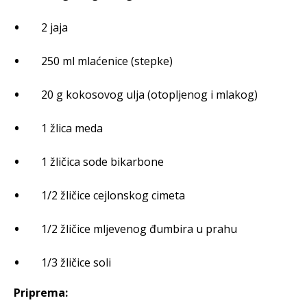
2 jaja
250 ml mlaćenice (stepke)
20 g kokosovog ulja (otopljenog i mlakog)
1 žlica meda
1 žličica sode bikarbone
1/2 žličice cejlonskog cimeta
1/2 žličice mljevenog đumbira u prahu
1/3 žličice soli
Priprema: