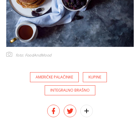
foto: FoodAndMood
AMERIČKE PALAČINKE
KUPINE
INTEGRALNO BRAŠNO