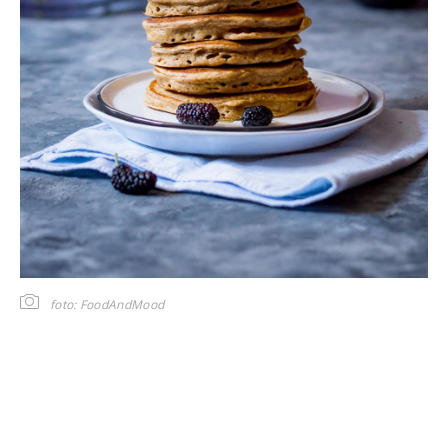
foto: FoodAndMood