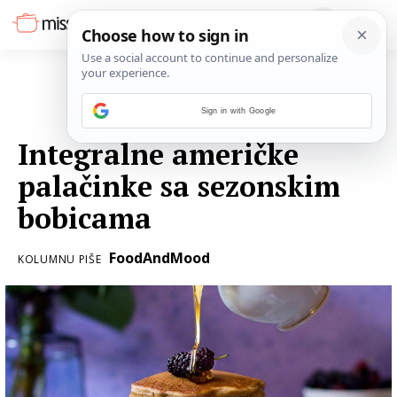
Sign in with Google
13. SRPNJA 2018.
Integralne američke
palačinke sa sezonskim
bobicama
FoodAndMood
KOLUMNU PIŠE