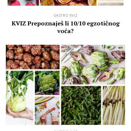
GASTRO KVIZ
KVIZ Prepoznaješ li 10/10 egzotičnog
voća?