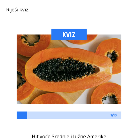
Riješi kviz:
KVIZ
1/10
Hit voće Srednje i Južne Amerike