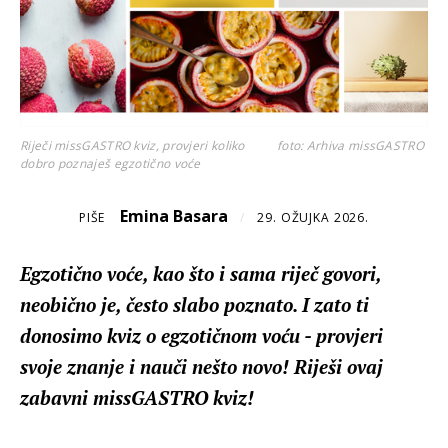
Riječi missGASTRO kviz, provjeri koliko
foto: Arhiva missGASTRO
dobro poznaješ egzotično voće
Emina Basara
PIŠE
/
29. OŽUJKA 2026.
Egzotično voće, kao što i sama riječ govori,
neobično je, često slabo poznato. I zato ti
donosimo kviz o egzotičnom voću - provjeri
svoje znanje i nauči nešto novo! Riješi ovaj
zabavni missGASTRO kviz!