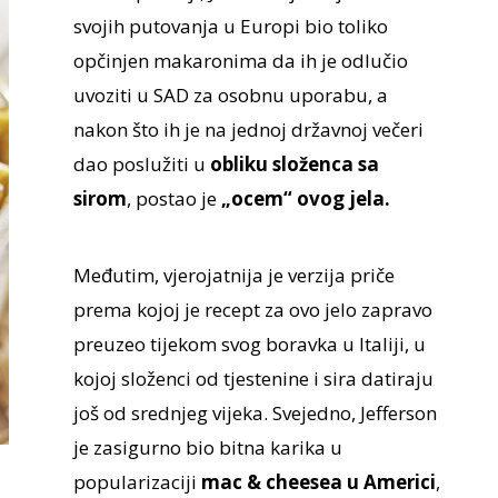
svojih putovanja u Europi bio toliko
opčinjen makaronima da ih je odlučio
uvoziti u SAD za osobnu uporabu, a
nakon što ih je na jednoj državnoj večeri
dao poslužiti u
obliku složenca sa
sirom
, postao je
„ocem“ ovog jela.
Međutim, vjerojatnija je verzija priče
prema kojoj je recept za ovo jelo zapravo
preuzeo tijekom svog boravka u Italiji, u
kojoj složenci od tjestenine i sira datiraju
još od srednjeg vijeka. Svejedno, Jefferson
je zasigurno bio bitna karika u
popularizaciji
mac & cheesea u Americi
,