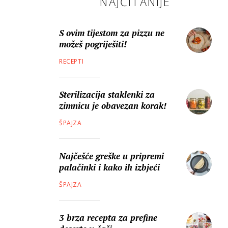
NAJČITANIJE
S ovim tijestom za pizzu ne
možeš pogriješiti!
RECEPTI
Sterilizacija staklenki za
zimnicu je obavezan korak!
ŠPAJZA
Najčešće greške u pripremi
palačinki i kako ih izbjeći
ŠPAJZA
3 brza recepta za prefine