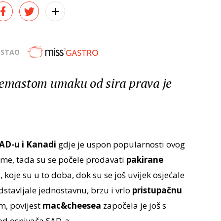
OSTAO
kremastom umaku od sira prava je
AD-u i Kanadi
gdje je uspon popularnosti ovog
ime, tada su se počele prodavati
pakirane
m
, koje su u to doba, dok su se još uvijek osjećale
edstavljale jednostavnu, brzu i vrlo
pristupačnu
, povijest
mac&cheesea
započela je još s
od osnivača SAD-a.