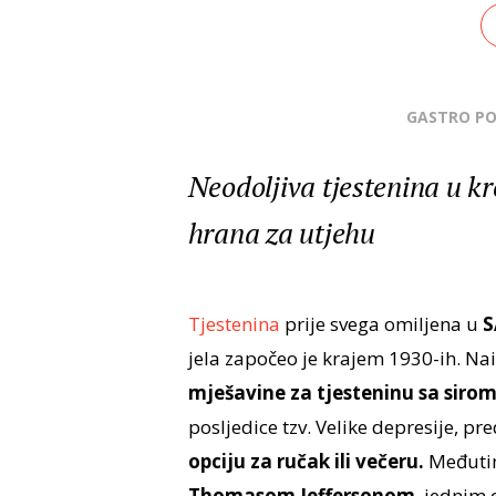
GASTRO P
Neodoljiva tjestenina u 
hrana za utjehu
Tjestenina
prije svega omiljena u
S
jela započeo je krajem 1930-ih. Na
mješavine za tjesteninu sa siro
posljedice tzv. Velike depresije, pr
opciju za ručak ili večeru.
Međutim
Thomasom Jeffersonom
, jednim 