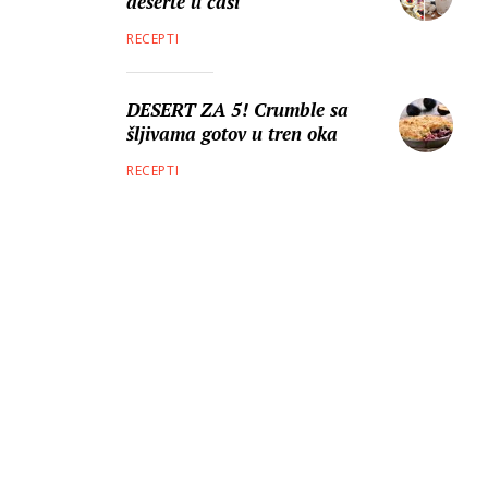
deserte u čaši
RECEPTI
DESERT ZA 5! Crumble sa
šljivama gotov u tren oka
RECEPTI