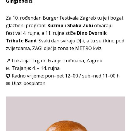
Ginglebells
.
Za 10. rođendan Burger Festivala Zagreb tu je i bogat
glazbeni program:
Kuzma i Shaka Zulu
otvaraju
festival 4. rujna, a 11. rujna stiže
Dino Dvornik
Tribute Band
. Svaki dan sviraju DJ-i, a tu su i kino pod
zvijezdama, ZAGI dječja zona te METRO kviz.
📍 Lokacija: Trg dr. Franje Tuđmana, Zagreb
📅 Trajanje: 4. – 14. rujna
⏰ Radno vrijeme: pon–pet 12–00 / sub–ned 11–00 h
🎟 Ulaz: besplatan