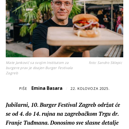
Mate Janković sa svojim Institutom za
foto: Sandro Sklepic
burgere prav je doajen Burger Festivala
Zagreb
Emina Basara
PIŠE
/
22. KOLOVOZA 2025.
Jubilarni, 10. Burger Festival Zagreb održat će
se od 4. do 14. rujna na zagrebačkom Trgu dr.
Franje Tuđmana. Donosimo sve slasne detalje