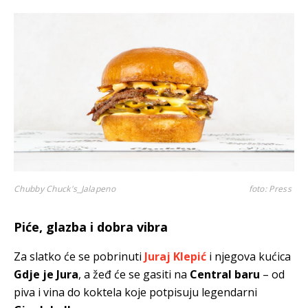
Chubby Chuck's_Jalapeno
foto: Press
Piće, glazba i dobra vibra
Za slatko će se pobrinuti
Juraj Klepić
i njegova kućica
Gdje je Jura
, a žeđ će se gasiti na
Central baru
– od
piva i vina do koktela koje potpisuju legendarni