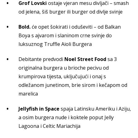
Grof Lovski
ostaje vjeran mesu divljači – smash
od jelena, šiš burger ili burger od divlje svinje
Bold.
će opet šokirati i oduševiti – od Balkan
Boya s ajvarom i slaninom crne svinje do
luksuznog Truffle Aioli Burgera
Debitante predvodi
Noel Street Food
sa 3
originalna burgera u brioche pecivu od
krumpirova tijesta, uključujući i onaj s
odležanom junetinom, brie sirom i kečapom od
marelica
Jellyfish in Space
spaja Latinsku Ameriku i Aziju,
a osim burgera nude i koktele poput Jelly
Lagoona i Celtic Mariachija