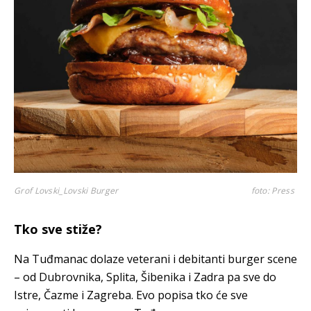
Grof Lovski_Lovski Burger
foto: Press
Tko sve stiže?
Na Tuđmanac dolaze veterani i debitanti burger scene
– od Dubrovnika, Splita, Šibenika i Zadra pa sve do
Istre, Čazme i Zagreba. Evo popisa tko će sve