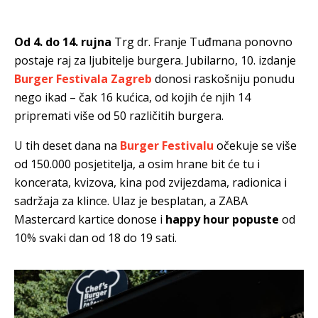
Od 4. do 14. rujna
Trg dr. Franje Tuđmana ponovno
postaje raj za ljubitelje burgera. Jubilarno, 10. izdanje
Burger Festivala Zagreb
donosi raskošniju ponudu
nego ikad – čak 16 kućica, od kojih će njih 14
pripremati više od 50 različitih burgera.
U tih deset dana na
Burger Festivalu
očekuje se više
od 150.000 posjetitelja, a osim hrane bit će tu i
koncerata, kvizova, kina pod zvijezdama, radionica i
sadržaja za klince. Ulaz je besplatan, a ZABA
Mastercard kartice donose i
happy hour popuste
od
10% svaki dan od 18 do 19 sati.