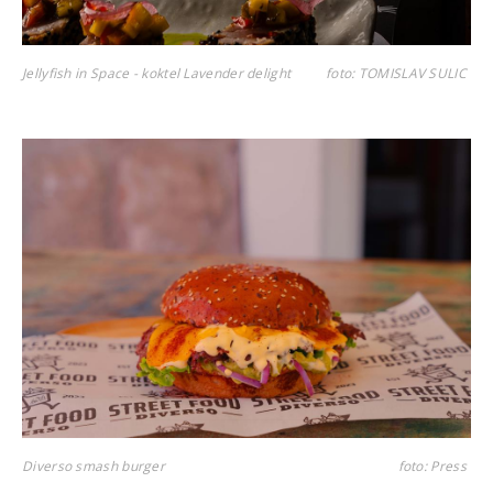
Jellyfish in Space - koktel Lavender delight
foto: TOMISLAV SULIC
Diverso smash burger
foto: Press