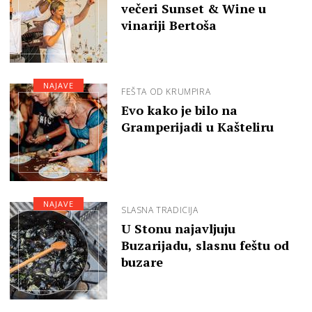
večeri Sunset & Wine u
vinariji Bertoša
NAJAVE
FEŠTA OD KRUMPIRA
Evo kako je bilo na
Gramperijadi u Kašteliru
NAJAVE
SLASNA TRADICIJA
U Stonu najavljuju
Buzarijadu, slasnu feštu od
buzare