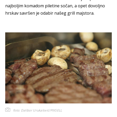
najboljim komadom piletine sočan, a opet dovoljno
hrskav savršen je odabir našeg grill majstora.
foto: Dalibor Urukalović/PIXSELL