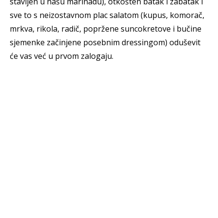
stavljen u našu marinadu), otkošten batak i zabatak i
sve to s neizostavnom plac salatom (kupus, komorač,
mrkva, rikola, radič, popržene suncokretove i bučine
sjemenke začinjene posebnim dressingom) oduševit
će vas već u prvom zalogaju.