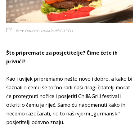
foto: Dalibor Urukalović/PIXSELL
Što pripremate za posjetitelje? Čime ćete ih
privući?
Kao i uvijek pripremamo nešto novo i dobro, a kako bi
saznali o čemu se točno radi naši dragi čitatelji morat
će protegnuti nožice i posjetiti Chill&Grill festival i
otkriti o čemu je riječ. Samo ću napomenuti kako ih
nećemo razočarati, no to naši vjerni „gurmanski“
posjetitelji odavno znaju.