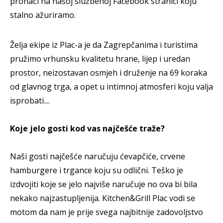
pronaći na našoj službenoj Facebook stranici koju
stalno ažuriramo.
Želja ekipe iz Plac-a je da Zagrepčanima i turistima
pružimo vrhunsku kvalitetu hrane, lijep i uredan
prostor, neizostavan osmjeh i druženje na 69 koraka
od glavnog trga, a opet u intimnoj atmosferi koju valja
isprobati....
Koje jelo gosti kod vas najčešće traže?
Naši gosti najčešće naručuju ćevapčiće, crvene
hamburgere i trgance koju su odlični. Teško je
izdvojiti koje se jelo najviše naručuje no ova bi bila
nekako najzastupljenija. Kitchen&Grill Plac vodi se
motom da nam je prije svega najbitnije zadovoljstvo