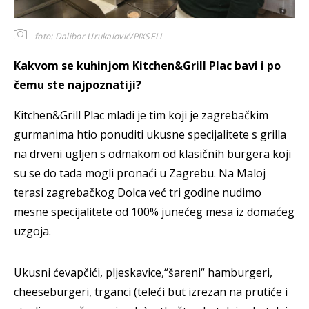
foto: Dalibor Urukalović/PIXSELL
Kakvom se kuhinjom Kitchen&Grill Plac bavi i po
čemu ste najpoznatiji?
Kitchen&Grill Plac mladi je tim koji je zagrebačkim
gurmanima htio ponuditi ukusne specijalitete s grilla
na drveni ugljen s odmakom od klasičnih burgera koji
su se do tada mogli pronaći u Zagrebu. Na Maloj
terasi zagrebačkog Dolca već tri godine nudimo
mesne specijalitete od 100% junećeg mesa iz domaćeg
uzgoja.
Ukusni ćevapčići, pljeskavice,“šareni“ hamburgeri,
cheeseburgeri, trganci (teleći but izrezan na prutiće i