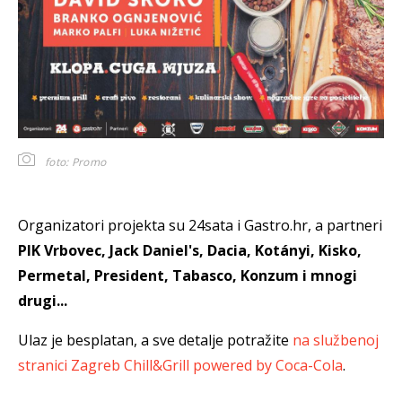
foto: Promo
Organizatori projekta su 24sata i Gastro.hr, a partneri
PIK Vrbovec, Jack Daniel's, Dacia, Kotányi, Kisko,
Permetal, President, Tabasco, Konzum i mnogi
drugi...
Ulaz je besplatan, a sve detalje potražite
na službenoj
stranici Zagreb Chill&Grill powered by Coca-Cola
.