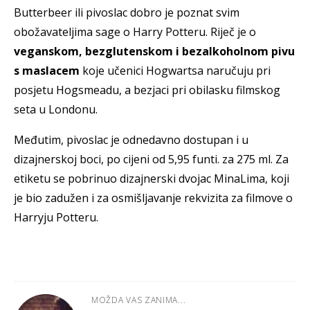
Butterbeer ili pivoslac dobro je poznat svim
obožavateljima sage o Harry Potteru. Riječ je o
veganskom, bezglutenskom i bezalkoholnom pivu
s maslacem
koje učenici Hogwartsa naručuju pri
posjetu Hogsmeadu, a bezjaci pri obilasku filmskog
seta u Londonu.
Međutim, pivoslac je odnedavno dostupan i u
dizajnerskoj boci, po cijeni od 5,95 funti. za 275 ml. Za
etiketu se pobrinuo dizajnerski dvojac MinaLima, koji
je bio zadužen i za osmišljavanje rekvizita za filmove o
Harryju Potteru.
MOŽDA VAS ZANIMA...