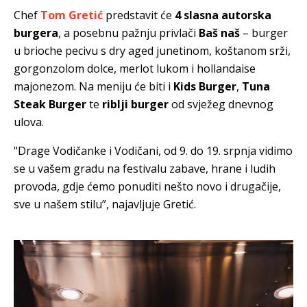
Chef
Tom Gretić
predstavit će
4 slasna autorska
burgera
, a posebnu pažnju privlači
Baš naš
– burger
u brioche pecivu s dry aged junetinom, koštanom srži,
gorgonzolom dolce, merlot lukom i hollandaise
majonezom. Na meniju će biti i
Kids Burger
,
Tuna
Steak Burger
te
riblji burger
od svježeg dnevnog
ulova.
"Drage Vodičanke i Vodičani, od 9. do 19. srpnja vidimo
se u vašem gradu na festivalu zabave, hrane i ludih
provoda, gdje ćemo ponuditi nešto novo i drugačije,
sve u našem stilu”, najavljuje Gretić.