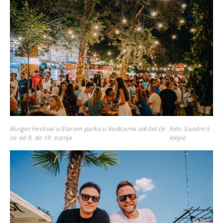
Burger Festival u Starom parku u Vodicama održat će
foto: Sandro S
se od 9. do 19. srpnja
klepic