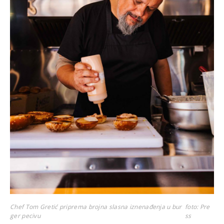
Chef Tom Gretić priprema brojna slasna iznenađenja u bur
foto: Pre
ger pecivu
ss