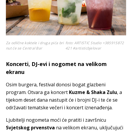
Za odlične koktele i druga pića bri
foto: ARTISTIC Studio +385915872
nut će se Central Bar
421 #artisticbjelovar
Koncerti, DJ-evi i nogomet na velikom
ekranu
Osim burgera, festival donosi bogat glazbeni
program. Otvara ga koncert
Kuzme & Shaka Zulu
, a
tijekom deset dana nastupit će i brojni DJ-i te će se
održavati tematske večeri i koncert iznenađenja.
Ljubitelji nogometa moći će pratiti i završnicu
Svjetskog prvenstva
na velikom ekranu, uključujući