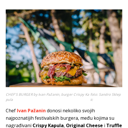
CHEF'S BURGER by Ivan Pažanin, burger Crispy Ka
foto: Sandro Sklep
pula
ic
Chef
Ivan Pažanin
donosi nekoliko svojih
najpoznatijih festivalskih burgera, među kojima su
nagrađivani
Crispy Kapula
,
Original Cheese
i
Truffle