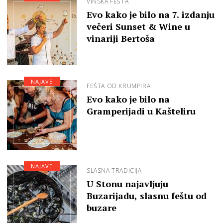
VINSKA FEŠTA
Evo kako je bilo na 7. izdanju
večeri Sunset & Wine u
vinariji Bertoša
NAJAVE
FEŠTA OD KRUMPIRA
Evo kako je bilo na
Gramperijadi u Kašteliru
NAJAVE
SLASNA TRADICIJA
U Stonu najavljuju
Buzarijadu, slasnu feštu od
buzare