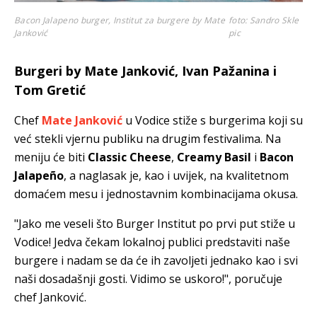
Bacon Jalapeno burger, Institut za burgere by Mate
foto: Sandro Skle
Janković
pic
Burgeri by Mate Janković, Ivan Pažanina i
Tom Gretić
Chef
Mate Janković
u Vodice stiže s burgerima koji su
već stekli vjernu publiku na drugim festivalima. Na
meniju će biti
Classic Cheese
,
Creamy Basil
i
Bacon
Jalapeño
, a naglasak je, kao i uvijek, na kvalitetnom
domaćem mesu i jednostavnim kombinacijama okusa.
"Jako me veseli što Burger Institut po prvi put stiže u
Vodice! Jedva čekam lokalnoj publici predstaviti naše
burgere i nadam se da će ih zavoljeti jednako kao i svi
naši dosadašnji gosti. Vidimo se uskoro!", poručuje
chef Janković.