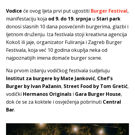
Vodice
će ovog ljeta prvi put ugostiti
Burger Festival
,
manifestaciju koja
od 9. do 19. srpnja
u
Stari park
donosi slasnih 10 dana posvećenih burgerima, glazbi i
ljetnom druženju. Iza festivala stoji kreativna agencija
Kokoš ili jaje, organizator Fuliranja i Zagreb Burger
Festivala, koja već 10 godina okuplja neka od
najpoznatijih imena domaće burger scene.
Na prvom izdanju vodičkog festivala sudjeluju
Institut za burgere by Mate Janković
,
Chef's
Burger by Ivan Pažanin
,
Street Food by Tom Gretić
,
vodički
Hermanos Originals
i
Gara Burger House
,
dok će se za koktele i osvježenja pobrinuti
Central
Bar
.