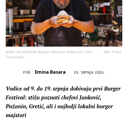
Jedan od sudionika Burger Festivala Vodice je i chef
foto: Press
Tom Gretić
Emina Basara
PIŠE
/
03. SRPNJA 2026.
Vodice od 9. do 19. srpnja dobivaju prvi Burger
Festival: stižu poznati chefovi Janković,
Pažanin, Gretić, ali i najbolji lokalni burger
majstori