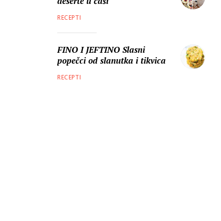
deserte u čaši
RECEPTI
FINO I JEFTINO Slasni
popečci od slanutka i tikvica
RECEPTI