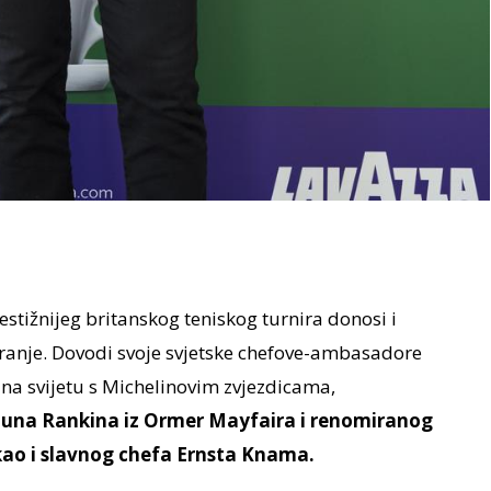
stižnijeg britanskog teniskog turnira donosi i
iranje. Dovodi svoje svjetske chefove-ambasadore
 na svijetu s Michelinovim zvjezdicama,
auna Rankina iz Ormer Mayfaira i renomiranog
kao i slavnog chefa Ernsta Knama.