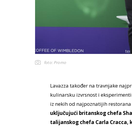
foto: Promo
Lavazza također na travnjake najpre
kulinarsku izvrsnost i eksperiment
iz nekih od najpoznatijih restorana
uključujući britanskog chefa Sh
talijanskog chefa Carla Cracca, 