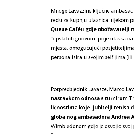
Mnoge Lavazzine ključne ambasado
redu za kupnju ulaznica tijekom p
Queue Caféu gdje obožavatelji m
“opskrbili gorivom” prije ulaska na 
mjesta, omogućujući posjetiteljima
personaliziraju svojim selfijima (ili
Potpredsjednik Lavazze, Marco Lavaz
nastavkom odnosa s turnirom Th
ličnostima koje ljubitelji tenisa 
globalnog ambasadora Andrea A
Wimbledonom gdje je osvojio svoj 