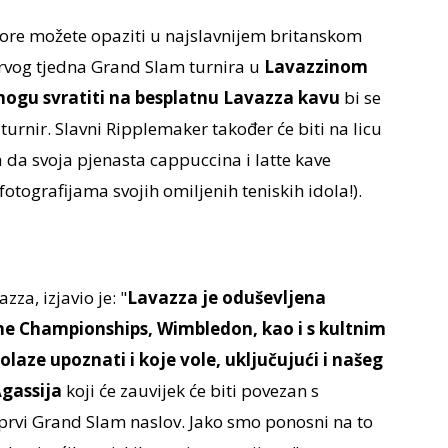
re možete opaziti u najslavnijem britanskom
rvog tjedna Grand Slam turnira u
Lavazzinom
ogu svratiti na besplatnu Lavazza kavu
bi se
turnir. Slavni Ripplemaker također će biti na licu
 da svoja pjenasta cappuccina i latte kave
 fotografijama svojih omiljenih teniskih idola!).
za, izjavio je: "
Lavazza je oduševljena
e Championships, Wimbledon, kao i s kultnim
dolaze upoznati i koje vole, uključujući i našeg
gassija
koji će zauvijek će biti povezan s
prvi Grand Slam naslov. Jako smo ponosni na to