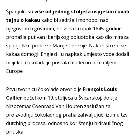
Španjolci su
više od jednog stoljeća uspješno čuvali
tajnu o kakau
kako bi zadržali monopol nad
njegovom trgovinom, no zrna su ipak 1645. godine
pronašla put van Iberijskog poluotoka kao dio miraza
španjolske princeze Marije Terezije. Nakon što su se
kakaa domogli Englezi i u napitak umjesto vode dodali
mlijeko, čokolada je postala moderno piće diljem
Europe.
Prvu tvornicu čokolade otvorio je
François Louis
Callier
početkom 19. stoljeća u Švicarskoj, dok je
Nizozemac Coenraad Van Houten zaslužan za
proizvodnju čokoladnog praha zahvaljujući izumu tzv.
dutching procesa, odnosno korištenju hidrauličnog
pritiska.