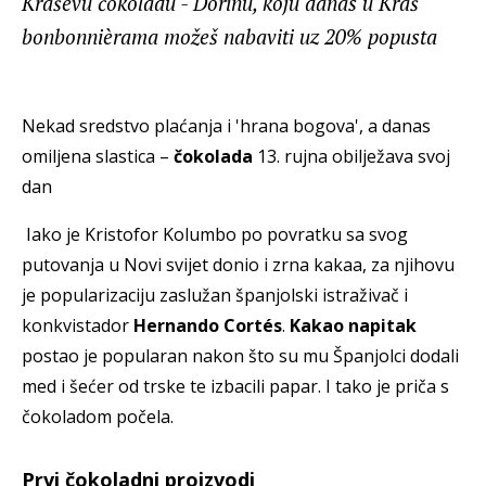
Kraševu čokoladu - Dorinu, koju danas u Kraš
bonbonnièrama možeš nabaviti uz 20% popusta
Nekad sredstvo plaćanja i 'hrana bogova', a danas
omiljena slastica –
čokolada
13. rujna obilježava svoj
dan
Iako je Kristofor Kolumbo po povratku sa svog
putovanja u Novi svijet donio i zrna kakaa, za njihovu
je popularizaciju zaslužan španjolski istraživač i
konkvistador
Hernando Cortés
.
Kakao napitak
postao je popularan nakon što su mu Španjolci dodali
med i šećer od trske te izbacili papar. I tako je priča s
čokoladom počela.
Prvi čokoladni proizvodi