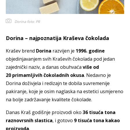
Dorina
foto: PR
Dorina – najpoznatija Kraševa čokolada
Krašev brend
Dorina
razvijen je
1996. godine
objedinjavanjem svih Kraševih čokolada pod jedan
zajednički naziv, a danas obuhvaća
više od
20 primamljivih čokoladnih okusa
. Nedavno je
Dorina doživjela i redizajn te dobila suvremenije
pakiranje, koje je osim naglaska na estetici usmjereno
na bolje zadržavanje kvalitete čokolade.
Danas Kraš godišnje proizvodi oko
36 tisuća tona
raznovrsnih slastica
, i gotovo
9 tisuća tona kakao
proizvoda
.