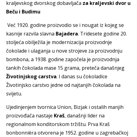
kraljevskog dvorskog dobavljača
za kraljevski dvor u
Beču i Budimu
Već 1920. godine proizvodio se i nougat iz kojeg se
kasnije razvila slavna
Bajadera
. Tridesete godine 20.
stoljeća obilježila je modernizacija proizvodnje
čokolade i ulaganja u nove strojeve za proizvodnju
bombona, a 1938. godine započela je proizvodnja
tankih čokolada mase 15 grama, preteča današnjeg
Životinjskog carstva
. I danas su čokoladice
Životinjsko carstvo jedne od najtanjih čokolada na
svijetu.
Ujedinjenjem tvornica Union, Bizjak i ostalih manjih
proizvođača nastaje
Kraš
, današnji lider na
regionalnom konditorskom tržištu. Prva Kraš
bonbonnièra otvorena je 1952. godine u zagrebačkoj