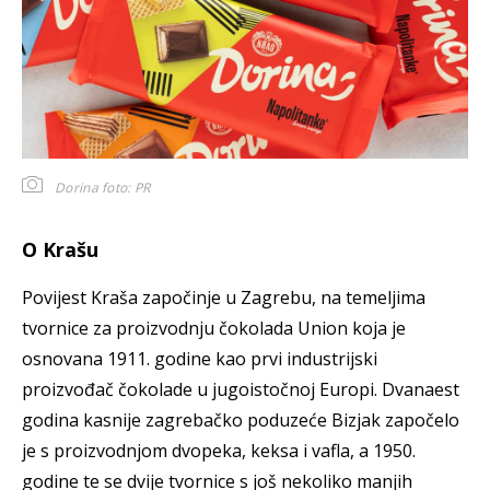
Dorina
foto: PR
O Krašu
Povijest Kraša započinje u Zagrebu, na temeljima
tvornice za proizvodnju čokolada Union koja je
osnovana 1911. godine kao prvi industrijski
proizvođač čokolade u jugoistočnoj Europi. Dvanaest
godina kasnije zagrebačko poduzeće Bizjak započelo
je s proizvodnjom dvopeka, keksa i vafla, a 1950.
godine te se dvije tvornice s još nekoliko manjih