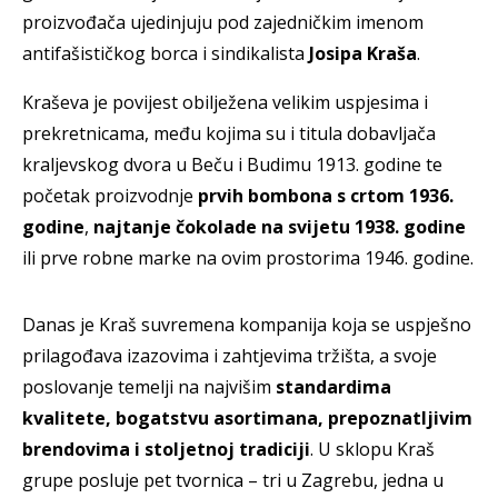
proizvođača ujedinjuju pod zajedničkim imenom
antifašističkog borca i sindikalista
Josipa Kraša
.
Kraševa je povijest obilježena velikim uspjesima i
prekretnicama, među kojima su i titula dobavljača
kraljevskog dvora u Beču i Budimu 1913. godine te
početak proizvodnje
prvih bombona s crtom 1936.
godine
,
najtanje čokolade na svijetu 1938. godine
ili prve robne marke na ovim prostorima 1946. godine.
Danas je Kraš suvremena kompanija koja se uspješno
prilagođava izazovima i zahtjevima tržišta, a svoje
poslovanje temelji na najvišim
standardima
kvalitete, bogatstvu asortimana, prepoznatljivim
brendovima i stoljetnoj tradiciji
. U sklopu Kraš
grupe posluje pet tvornica – tri u Zagrebu, jedna u