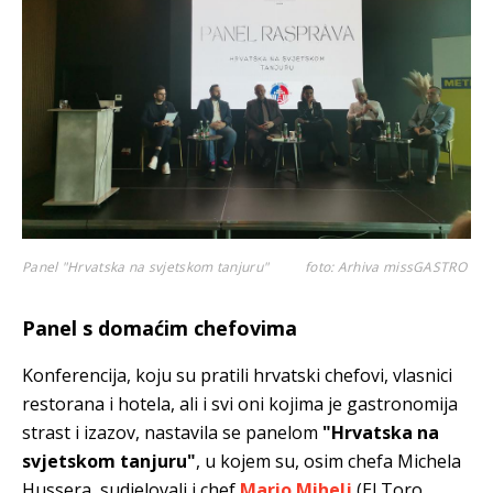
Panel "Hrvatska na svjetskom tanjuru"
foto: Arhiva missGASTRO
Panel s domaćim chefovima
Konferencija, koju su pratili hrvatski chefovi, vlasnici
restorana i hotela, ali i svi oni kojima je gastronomija
strast i izazov, nastavila se panelom
"Hrvatska na
svjetskom tanjuru"
, u kojem su, osim chefa Michela
Hussera, sudjelovali i chef
Mario Mihelj
(El Toro,