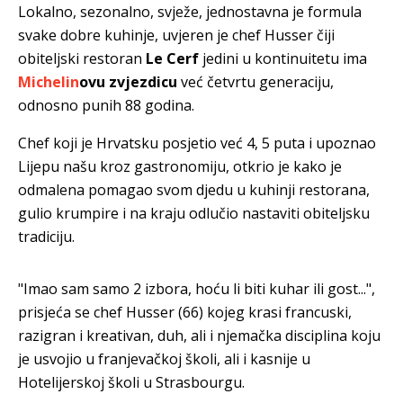
Lokalno, sezonalno, svježe, jednostavna je formula
svake dobre kuhinje, uvjeren je chef Husser čiji
obiteljski restoran
Le Cerf
jedini u kontinuitetu ima
Michelin
ovu zvjezdicu
već četvrtu generaciju,
odnosno punih 88 godina.
Chef koji je Hrvatsku posjetio već 4, 5 puta i upoznao
Lijepu našu kroz gastronomiju, otkrio je kako je
odmalena pomagao svom djedu u kuhinji restorana,
gulio krumpire i na kraju odlučio nastaviti obiteljsku
tradiciju.
"Imao sam samo 2 izbora, hoću li biti kuhar ili gost...",
prisjeća se chef Husser (66) kojeg krasi francuski,
razigran i kreativan, duh, ali i njemačka disciplina koju
je usvojio u franjevačkoj školi, ali i kasnije u
Hotelijerskoj školi u Strasbourgu.