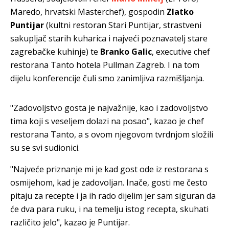
Maredo, hrvatski Masterchef), gospodin
Zlatko
Puntijar
(kultni restoran Stari Puntijar, strastveni
sakupljač starih kuharica i najveći poznavatelj stare
zagrebačke kuhinje) te
Branko Galic
, executive chef
restorana Tanto hotela Pullman Zagreb. I na tom
dijelu konferencije čuli smo zanimljiva razmišljanja.
"Zadovoljstvo gosta je najvažnije, kao i zadovoljstvo
tima koji s veseljem dolazi na posao", kazao je chef
restorana Tanto, a s ovom njegovom tvrdnjom složili
su se svi sudionici.
"Najveće priznanje mi je kad gost ode iz restorana s
osmijehom, kad je zadovoljan. Inače, gosti me često
pitaju za recepte i ja ih rado dijelim jer sam siguran da
će dva para ruku, i na temelju istog recepta, skuhati
različito jelo", kazao je Puntijar.