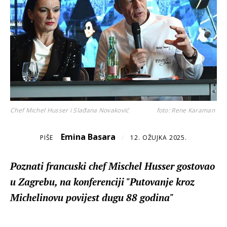
Chef Michel Husser i Slađana Novaković
foto: Rene Karaman
Emina Basara
PIŠE
/
12. OŽUJKA 2025.
Poznati francuski chef Mischel Husser gostovao
u Zagrebu, na konferenciji "Putovanje kroz
Michelinovu povijest dugu 88 godina"