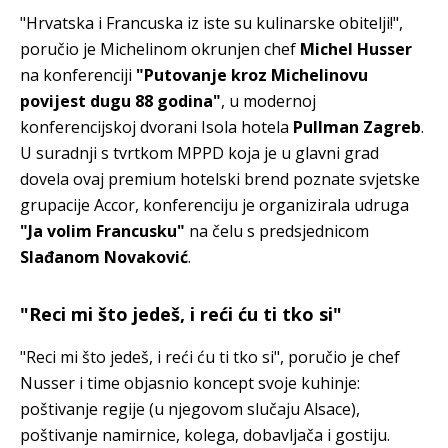
"Hrvatska i Francuska iz iste su kulinarske obitelji!",
poručio je Michelinom okrunjen chef
Michel Husser
na konferenciji
"Putovanje kroz Michelinovu
povijest dugu 88 godina"
, u modernoj
konferencijskoj dvorani Isola hotela
Pullman Zagreb
.
U suradnji s tvrtkom MPPD koja je u glavni grad
dovela ovaj premium hotelski brend poznate svjetske
grupacije Accor, konferenciju je organizirala udruga
"Ja volim Francusku"
na čelu s predsjednicom
Slađanom Novaković
.
"Reci mi što jedeš, i reći ću ti tko si"
"Reci mi što jedeš, i reći ću ti tko si", poručio je chef
Nusser i time objasnio koncept svoje kuhinje:
poštivanje regije (u njegovom slučaju Alsace),
poštivanje namirnice, kolega, dobavljača i gostiju.