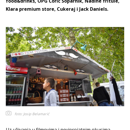
food&drinks, OPG Čorić Soparnik, Nadine fritule,
Klara premium store, Cukeraj i Jack Daniels.
foto: Josip Belamarić
Uz uživanja u filmovima i nevjerojatnim okusima,