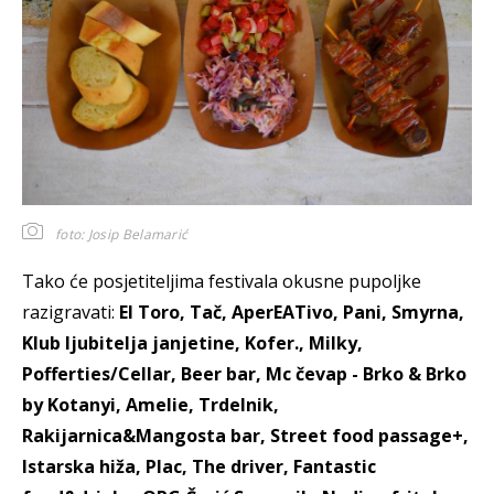
foto: Josip Belamarić
Tako će posjetiteljima festivala okusne pupoljke
razigravati:
El Toro, Tač, AperEATivo, Pani, Smyrna,
Klub ljubitelja janjetine, Kofer., Milky,
Pofferties/Cellar, Beer bar, Mc čevap - Brko & Brko
by Kotanyi, Amelie, Trdelnik,
Rakijarnica&Mangosta bar, Street food passage+,
Istarska hiža, Plac, The driver, Fantastic