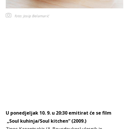
foto: Josip Belamarić
U ponedjeljak 10. 9. u 20:30 emitirat će se film
„Soul kuhinja/Soul kitchen“ (2009.)
Zinos Kazantsakis (A. Bousdoukos) vlasnik je