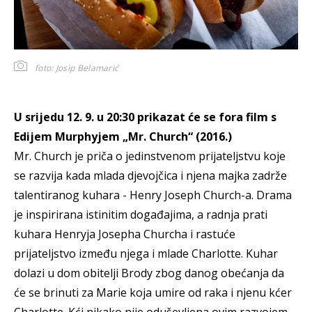
foto: Josip Belamarić
U srijedu 12. 9. u 20:30 prikazat će se fora film s
Edijem Murphyjem „Mr. Church“ (2016.)
Mr. Church je priča o jedinstvenom prijateljstvu koje
se razvija kada mlada djevojčica i njena majka zadrže
talentiranog kuhara - Henry Joseph Church-a. Drama
je inspirirana istinitim događajima, a radnja prati
kuhara Henryja Josepha Churcha i rastuće
prijateljstvo između njega i mlade Charlotte. Kuhar
dolazi u dom obitelji Brody zbog danog obećanja da
će se brinuti za Marie koja umire od raka i njenu kćer
Charlotte. Kći nikako nije oduševljena ovim razvojem