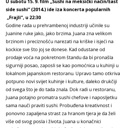
U subotu 15. 9. film „Sushi na meksički način/East
side sushi“ (2014.) ide iza koncerta popularnih
„Frajli“, u 22:30
Godine rada u prehrambenoj industriji učinile su
Juanine ruke jako, jako brzima. Juana zna velikom
brzinom i preciznošću narezati na kriške i isjeći na
kockice sve što joj se donese. Kad odustane od
prodaje voća na pokretnom štandu da bi pronašla
sigurniji posao, zaposli se kao pomoćnica u kuhinji u
lokalnom japanskom restoranu. Upravo tamo otkriva
potpuno novi svijet kuhinje i kulture, daleko drukčiji
od svega što je do tada znala. Dok radi u restoranu,
Juana potajno promatra sushi chefove i naposljetku
sama nauči praviti sushi. Probuđena kreativnost i
ponovno zapaljena strast za hranom tjera je da želi
više od svog posla i života. Juana u konačnici