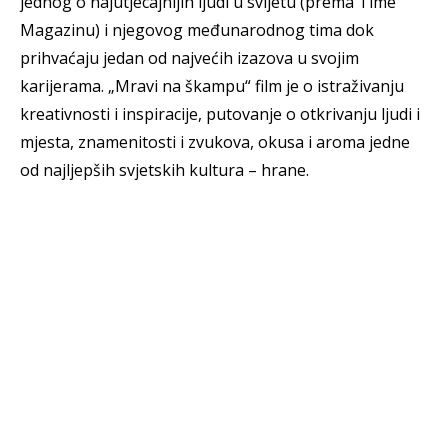
jednog o najutjecajnijih ljudi u svijetu (prema Time
Magazinu) i njegovog međunarodnog tima dok
prihvaćaju jedan od najvećih izazova u svojim
karijerama. „Mravi na škampu“ film je o istraživanju
kreativnosti i inspiracije, putovanje o otkrivanju ljudi i
mjesta, znamenitosti i zvukova, okusa i aroma jedne
od najljepših svjetskih kultura – hrane.