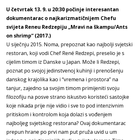
U četvrtak 13. 9. u 20:30 počinje interesantan
dokumentarac o najkarizmatičnijem Chefu
svijeta Reneu Redzepiju „Mravi na škampu/Ants
on shrimp“ (2017.)
U siječnju 2015. Noma, prepoznat kao najbolji svjetski
restoran, koji vodi Chef René Redzepi, preselio je s
cijelim timom iz Danske u Japan. Može li Redzepi,
poznat po svojoj jedinstvenoj kuhinji i prenošenju
danskog krajolika kao i “vremena i prostora” na
tanjur, zajedno sa svojim timom primijeniti svoju
filozofiju na posve strano iskustvo koristeći sastojke
koje nikada prije nije vidio i sve to pod intenzivnim
pritiskom i kontrolom koja dolazi s vođenjem
najboljeg svjetskog restorana? Ovaj dokumentarac
prepun hrane po prvi nam put pruža uvid u um