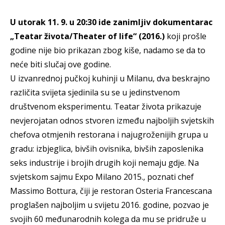
U utorak 11. 9. u 20:30 ide zanimljiv dokumentarac
„Teatar života/Theater of life“ (2016.)
koji prošle
godine nije bio prikazan zbog kiše, nadamo se da to
neće biti slučaj ove godine.
U izvanrednoj pučkoj kuhinji u Milanu, dva beskrajno
različita svijeta sjedinila su se u jedinstvenom
društvenom eksperimentu. Teatar života prikazuje
nevjerojatan odnos stvoren između najboljih svjetskih
chefova otmjenih restorana i najugroženijih grupa u
gradu: izbjeglica, bivših ovisnika, bivših zaposlenika
seks industrije i brojih drugih koji nemaju gdje. Na
svjetskom sajmu Expo Milano 2015., poznati chef
Massimo Bottura, čiji je restoran Osteria Francescana
proglašen najboljim u svijetu 2016. godine, pozvao je
svojih 60 međunarodnih kolega da mu se pridruže u