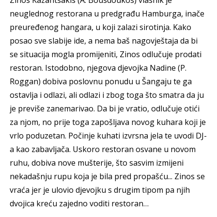
neuglednog restorana u predgrađu Hamburga, inače
preuređenog hangara, u koji zalazi sirotinja. Kako
posao sve slabije ide, a nema baš nagovještaja da bi
se situacija mogla promijeniti, Zinos odlučuje prodati
restoran. Istodobno, njegova djevojka Nadine (P.
Roggan) dobiva poslovnu ponudu u Šangaju te ga
ostavlja i odlazi, ali odlazi i zbog toga što smatra da ju
je previše zanemarivao. Da bi je vratio, odlučuje otići
za njom, no prije toga zapošljava novog kuhara koji je
vrlo poduzetan. Počinje kuhati izvrsna jela te uvodi DJ-
a kao zabavljača. Uskoro restoran osvane u novom
ruhu, dobiva nove mušterije, što sasvim izmijeni
nekadašnju rupu koja je bila pred propašću... Zinos se
vraća jer je ulovio djevojku s drugim tipom pa njih
dvojica kreću zajedno voditi restoran…