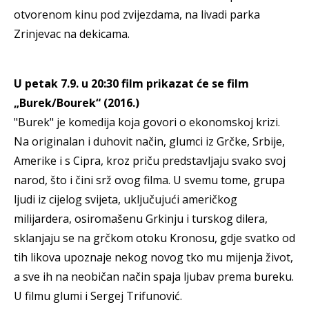
otvorenom kinu pod zvijezdama, na livadi parka
Zrinjevac na dekicama.
U petak 7.9. u 20:30 film prikazat će se film
„Burek/Bourek“ (2016.)
"Burek" je komedija koja govori o ekonomskoj krizi.
Na originalan i duhovit način, glumci iz Grčke, Srbije,
Amerike i s Cipra, kroz priču predstavljaju svako svoj
narod, što i čini srž ovog filma. U svemu tome, grupa
ljudi iz cijelog svijeta, uključujući američkog
milijardera, osiromašenu Grkinju i turskog dilera,
sklanjaju se na grčkom otoku Kronosu, gdje svatko od
tih likova upoznaje nekog novog tko mu mijenja život,
a sve ih na neobičan način spaja ljubav prema bureku.
U filmu glumi i Sergej Trifunović.