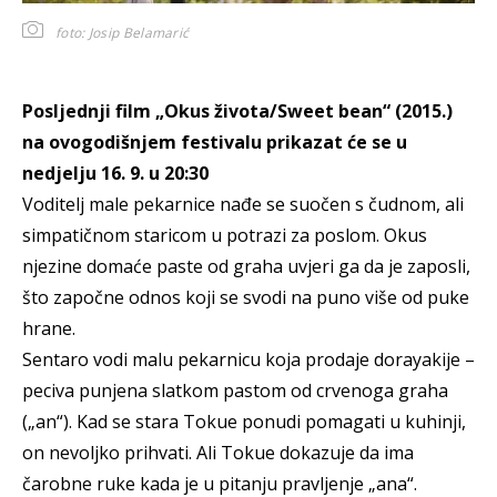
foto: Josip Belamarić
Posljednji film „Okus života/Sweet bean“ (2015.)
na ovogodišnjem festivalu prikazat će se u
nedjelju 16. 9. u 20:30
Voditelj male pekarnice nađe se suočen s čudnom, ali
simpatičnom staricom u potrazi za poslom. Okus
njezine domaće paste od graha uvjeri ga da je zaposli,
što započne odnos koji se svodi na puno više od puke
hrane.
Sentaro vodi malu pekarnicu koja prodaje dorayakije –
peciva punjena slatkom pastom od crvenoga graha
(„an“). Kad se stara Tokue ponudi pomagati u kuhinji,
on nevoljko prihvati. Ali Tokue dokazuje da ima
čarobne ruke kada je u pitanju pravljenje „ana“.