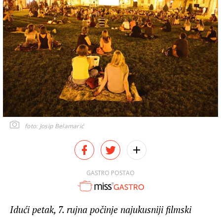
foto: Josip Belamarić
GASTRO POSTAO
Idući petak, 7. rujna počinje najukusniji filmski