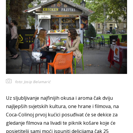
foto: Josip Belamarić
Uz sljubljivanje najfinijih okusa i aroma čak dviju
najljepših svjetskih kultura, one hrane i filmova, na
Coca-Colinoj prvoj kućici posuđivat će se dekice za
gledanje filmova na livadi te piknik košare koje će
posjetitelji sami moći ispuniti delicijama čak 25