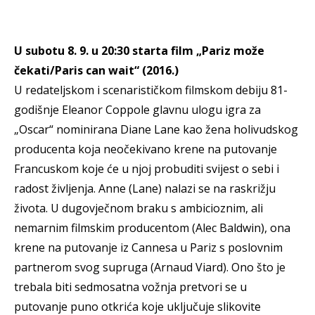
U subotu 8. 9. u 20:30 starta film „Pariz može
čekati/Paris can wait“ (2016.)
U redateljskom i scenarističkom filmskom debiju 81-
godišnje Eleanor Coppole glavnu ulogu igra za
„Oscar“ nominirana Diane Lane kao žena holivudskog
producenta koja neočekivano krene na putovanje
Francuskom koje će u njoj probuditi svijest o sebi i
radost življenja. Anne (Lane) nalazi se na raskrižju
života. U dugovječnom braku s ambicioznim, ali
nemarnim filmskim producentom (Alec Baldwin), ona
krene na putovanje iz Cannesa u Pariz s poslovnim
partnerom svog supruga (Arnaud Viard). Ono što je
trebala biti sedmosatna vožnja pretvori se u
putovanje puno otkrića koje uključuje slikovite