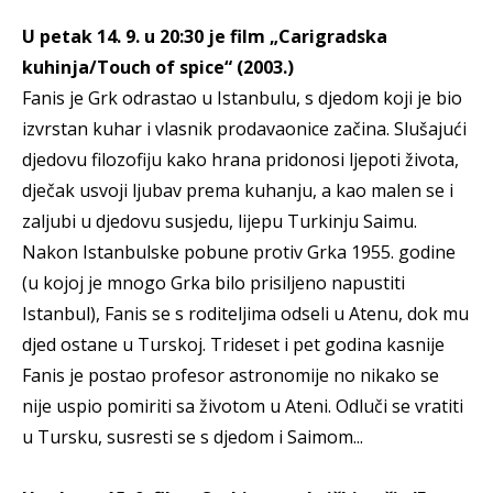
U petak 14. 9. u 20:30 je film „Carigradska
kuhinja/Touch of spice“ (2003.)
Fanis je Grk odrastao u Istanbulu, s djedom koji je bio
izvrstan kuhar i vlasnik prodavaonice začina. Slušajući
djedovu filozofiju kako hrana pridonosi ljepoti života,
dječak usvoji ljubav prema kuhanju, a kao malen se i
zaljubi u djedovu susjedu, lijepu Turkinju Saimu.
Nakon Istanbulske pobune protiv Grka 1955. godine
(u kojoj je mnogo Grka bilo prisiljeno napustiti
Istanbul), Fanis se s roditeljima odseli u Atenu, dok mu
djed ostane u Turskoj. Trideset i pet godina kasnije
Fanis je postao profesor astronomije no nikako se
nije uspio pomiriti sa životom u Ateni. Odluči se vratiti
u Tursku, susresti se s djedom i Saimom...