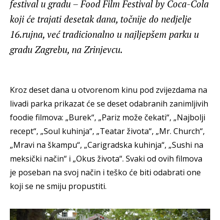
festival u gradu – Food Film Festival by Coca-Cola
koji će trajati desetak dana, točnije do nedjelje
16.rujna, već tradicionalno u najljepšem parku u
gradu Zagrebu, na Zrinjevcu.
Kroz deset dana u otvorenom kinu pod zvijezdama na
livadi parka prikazat će se deset odabranih zanimljivih
foodie filmova: „Burek“, „Pariz može čekati“, „Najbolji
recept“, „Soul kuhinja“, „Teatar života“, „Mr. Church“,
„Mravi na škampu“, „Carigradska kuhinja“, „Sushi na
meksički način“ i „Okus života“. Svaki od ovih filmova
je poseban na svoj način i teško će biti odabrati one
koji se ne smiju propustiti.